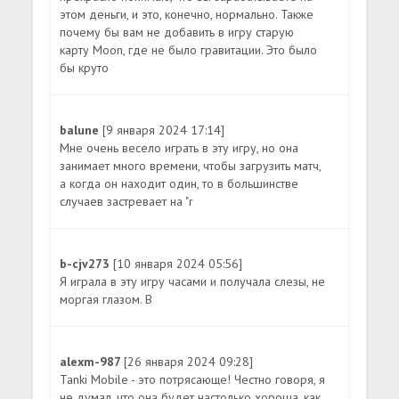
этом деньги, и это, конечно, нормально. Также
почему бы вам не добавить в игру старую
карту Moon, где не было гравитации. Это было
бы круто
balune
[9 января 2024 17:14]
Мне очень весело играть в эту игру, но она
занимает много времени, чтобы загрузить матч,
а когда он находит один, то в большинстве
случаев застревает на "r
b-cjv273
[10 января 2024 05:56]
Я играла в эту игру часами и получала слезы, не
моргая глазом. B
alexm-987
[26 января 2024 09:28]
Tanki Mobile - это потрясающе! Честно говоря, я
не думал, что она будет настолько хороша, как