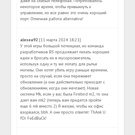
даже на слабых телефонах. Потребовалось
некоторое время, чтобы привыкнуть к
управлению, но все равно это очень хороший
порт. Отличная работа alternativa!
alesea92
[11 марта 2024 18:21]
У этой игры большой потенциал, но команда
разработчиков BS продолжает пихать хорошие
идеи и бросать их в мусоросжигатель,
используя одну и ту же лопату для рытья
могилы. Они хотят убить игру раньше времени,
просто на случай, если она переживет
обновления (а они действительно приходят с
обновлениями, когда они мечтают). Новая
система Mk, если у вас была Firebird m2, то она
дает вам mk2 (теперь вам придется пройти
еще 6 mk вместо 2) Я желаю, чтобы их офис
взорвался, bbh. А они просто ответят: ThAnk U
fOr FeEdBaCk!