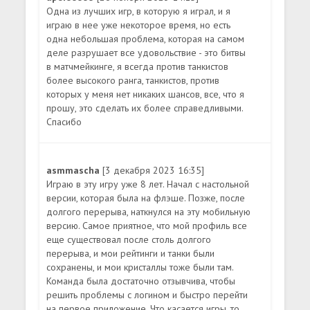
Одна из лучших игр, в которую я играл, и я
играю в нее уже некоторое время, но есть
одна небольшая проблема, которая на самом
деле разрушает все удовольствие - это битвы
в матчмейкинге, я всегда против танкистов
более высокого ранга, танкистов, против
которых у меня нет никаких шансов, все, что я
прошу, это сделать их более справедливыми.
Спасибо
asmmascha
[3 декабря 2023 16:35]
Играю в эту игру уже 8 лет. Начал с настольной
версии, которая была на флэше. Позже, после
долгого перерыва, наткнулся на эту мобильную
версию. Самое приятное, что мой профиль все
еще существовал после столь долгого
перерыва, и мои рейтинги и танки были
сохранены, и мои кристаллы тоже были там.
Команда была достаточно отзывчива, чтобы
решить проблемы с логином и быстро перейти
на первое приложение. Что касается игры, то