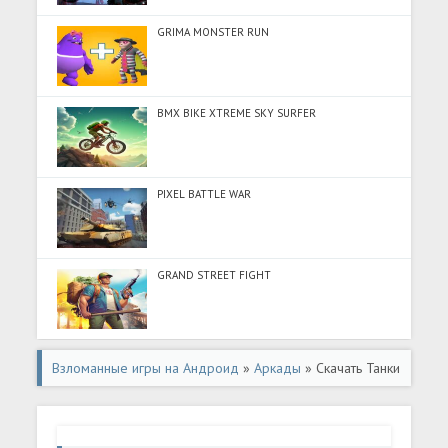
GRIMA MONSTER RUN
BMX BIKE XTREME SKY SURFER
PIXEL BATTLE WAR
GRAND STREET FIGHT
Взломанные игры на Андроид
»
Аркады
» Скачать Танки
Онлайн - PVP шутер (Много монет) на Андроид