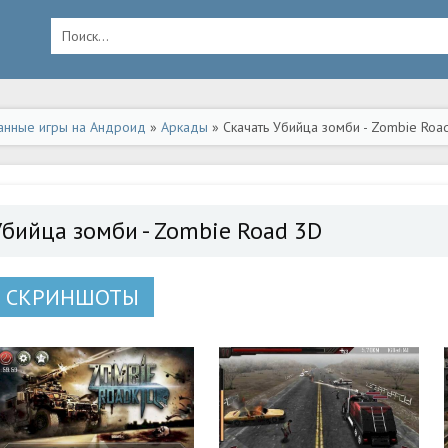
анные игры на Андроид
»
Аркады
» Скачать Убийца зомби - Zombie Roa
Убийца зомби - Zombie Road 3D
СКРИНШОТЫ