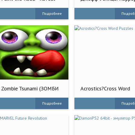
Runner
Игра
Подробнее
Подроб
Zombie Tsunami (ЗОМБИ
Acrostics?Cross Word
ЦУНАМИ)
Puzzles
Подробнее
Подроб