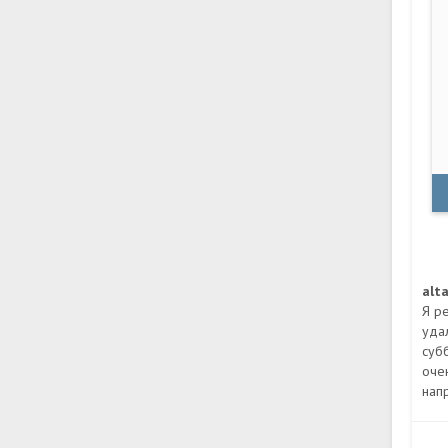
alt
Я р
уда
субб
оче
нап