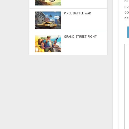
Вз
по
об
PIXEL BATTLE WAR
пе
GRAND STREET FIGHT