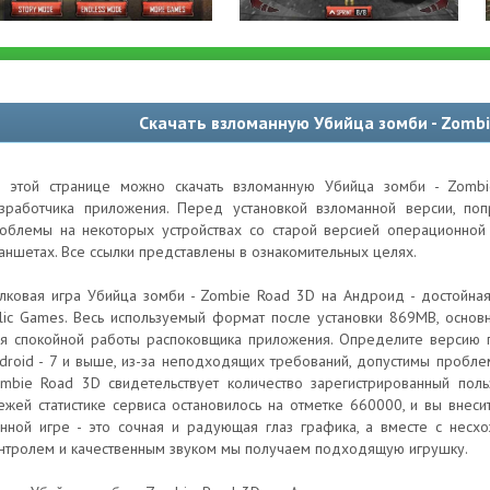
Скачать взломанную Убийца зомби - Zombi
 этой странице можно скачать взломанную Убийца зомби - Zomb
зработчика приложения. Перед установкой взломанной версии, по
облемы на некоторых устройствах со старой версией операционной 
аншетах. Все ссылки представлены в ознакомительных целях.
лковая игра Убийца зомби - Zombie Road 3D на Андроид - достойная
alic Games. Весь используемый формат после установки 869MB, осно
я спокойной работы распоковщика приложения. Определите версию 
droid - 7 и выше, из-за неподходящих требований, допустимы пробле
mbie Road 3D свидетельствует количество зарегистрированный поль
ежей статистике сервиса остановилось на отметке 660000, и вы внесит
нной игре - это сочная и радующая глаз графика, а вместе с не
нтролем и качественным звуком мы получаем подходящую игрушку.