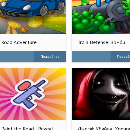
Road Adventure
Train Defense: Зомби
Игра
Подробнее
Подроб
Paint the Road - Reveal
Джефф Убийца: Хорро