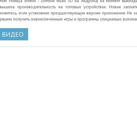
лом Убийца зомби - Zombie Road 3D на Андроид на момент выкладыв
вышена производительность на топовых устройствах. Новая заплат
новитесь, если установили предшествующую версию приложения. Не за
рвыми получить новоиспеченные игры и программы специально взлом
ВИДЕО