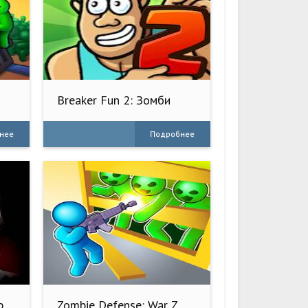
Breaker Fun 2: Зомби
игры
нее
Подробнее
р
Zombie Defense: War Z