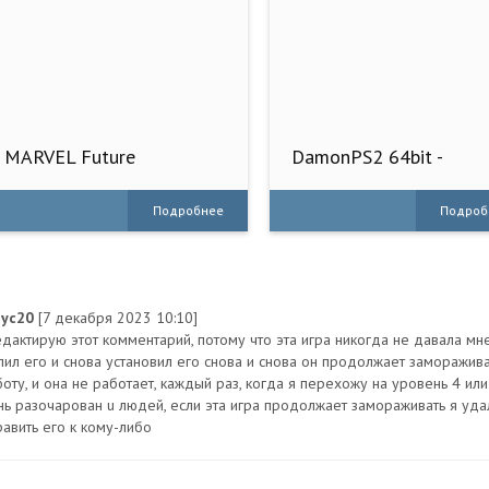
MARVEL Future
DamonPS2 64bit -
Revolution
эмулятор PS2
Подробнее
Подроб
ayc20
[7 декабря 2023 10:10]
едактирую этот комментарий, потому что эта игра никогда не давала мне
лил его и снова установил его снова и снова он продолжает заморажива
оту, и она не работает, каждый раз, когда я перехожу на уровень 4 или
нь разочарован u людей, если эта игра продолжает замораживать я удал
равить его к кому-либо