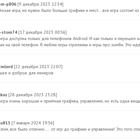
em-p806
[9 декабря 2023 12:34]
охая игра, но нужно было больше графики и мест... вся игра состоит из
f-stom74
[17 декабря 2023 00:56]
игра доступна только для телефонов Android. И как только я перешел на
чал на свой телефон. Я люблю игры-стрелялки и игры про зомби. Это иде
emlovd
[22 декабря 2023 22:07]
шее и доброе для ленеров
xkoz
[28 декабря 2023 23:28]
 игра очень хорошая и приятная графика, управление, но есть одна вещ
tu813
[7 января 2024 19:56]
лом, все было отлично..... от игр до графики и управления! Это того сто