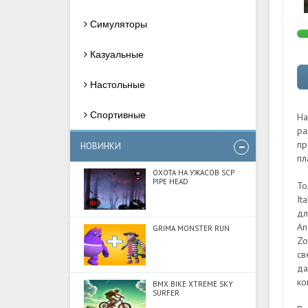
Симуляторы
Казуальные
Настольные
Спортивные
На
ра
пр
НОВИНКИ
пл
ОХОТА НА УЖАСОВ SCP
PIPE HEAD
То
It
дл
An
GRIMA MONSTER RUN
Zo
св
да
ко
BMX BIKE XTREME SKY
SURFER