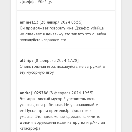
Джеффа Убийцу.
amine113
[28 января 2024 03:35]
Он продолжает говорить мне Джефф убийца
не отвечает я ненавижу это так что это ошибка
пожалуйста исправьте это
altirips
[8 февраля 2024 17:28]
Очень грязная игра, пожалуйста, не загружайте
эту мусорную игру
andrej1029786
[8 февраля 2024 19:35]
Эта игра - чистый мусор. Чувствительность
ужасная, неиграбельная.Не устанавливайте
ее.Пустая трата времени.Графика тоже
ужасная.Это приложение сделано какими-то
детьми, ворующими идеи из других игр.Чистая
катастрофа