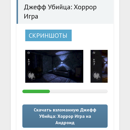
Джефф Убийца: Хоррор
Игра
СКРИНШОТЫ
Скачать взломанную Джефф
Убийца: Хоррор Игра на
Андроид