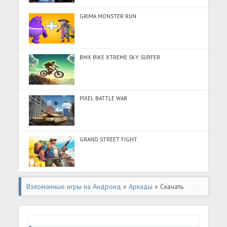
GRIMA MONSTER RUN
BMX BIKE XTREME SKY SURFER
PIXEL BATTLE WAR
GRAND STREET FIGHT
Взломанные игры на Андроид
»
Аркады
» Скачать
Джефф Убийца: Хоррор Игра (Много монет) на
Андроид