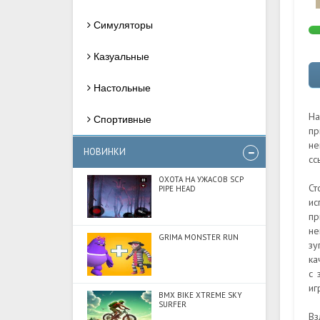
Симуляторы
Казуальные
Настольные
На
Спортивные
пр
не
НОВИНКИ
сс
ОХОТА НА УЖАСОВ SCP
Ст
PIPE HEAD
ис
пр
не
GRIMA MONSTER RUN
зу
ка
с 
иг
BMX BIKE XTREME SKY
SURFER
Вз