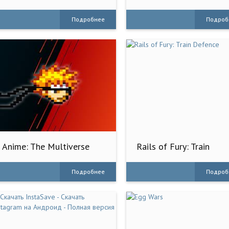
двоих
Подробнее
Подроб
Anime: The Multiverse
Rails of Fury: Train
War
Defence
Подробнее
Подроб