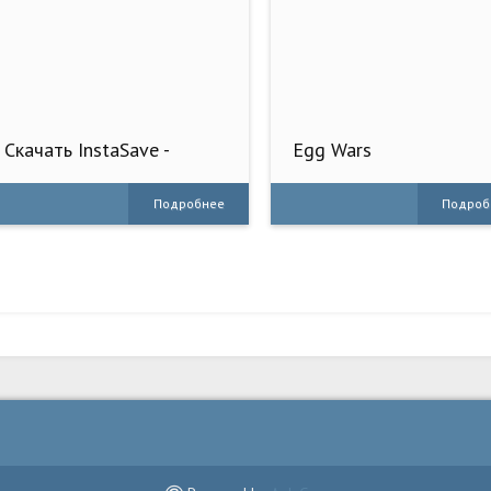
Скачать InstaSave ­-
Egg Wars
Скачать Instagram на
Андроид - Полная версия
Подробнее
Подроб