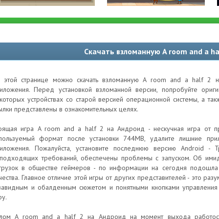
Скачать взломанную A room and a ha
 этой странице можно скачать взломанную A room and a half 2 н
иложения. Перед установкой взломанной версии, попробуйте ори
которых устройствах со старой версией операционной системы, а та
ылки представлены в ознакомительных целях.
оящая игра A room and a half 2 на Андроид - нескучная игра от пр
пользуемый формат после установки 744MB, удалите лишние при
иложения. Пожалуйста, установите последнюю версию Android - 
подходящих требований, обеспечены проблемы с запуском. Об имид
грузок в обществе геймеров - по информации на сегодня подошла 
чества. Главное отличие этой игры от других представителей - это раз
завидным и обалденным сюжетом и понятными кнопками управлени
ру.
лом A room and a half 2 на Андроид на момент выхода работосп