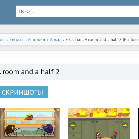
анные игры на Андроид
»
Аркады
» Скачать A room and a half 2 (Разбл
 room and a half 2
СКРИНШОТЫ