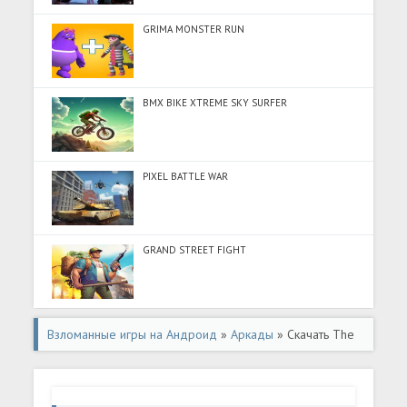
GRIMA MONSTER RUN
BMX BIKE XTREME SKY SURFER
PIXEL BATTLE WAR
GRAND STREET FIGHT
Взломанные игры на Андроид
»
Аркады
» Скачать The
Bingo Room (Много денег) на Андроид