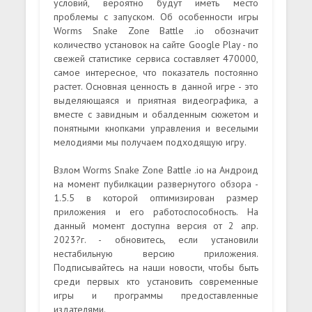
условий, вероятно будут иметь место
проблемы с запуском. Об особенности игры
Worms Snake Zone Battle .io обозначит
количество установок на сайте Google Play - по
свежей статистике сервиса составляет 470000,
самое интересное, что показатель постоянно
растет. Основная ценность в данной игре - это
выделяющаяся и приятная видеографика, а
вместе с завидным и обалденным сюжетом и
понятными кнопками управления и веселыми
мелодиями мы получаем подходящую игру.
Взлом Worms Snake Zone Battle .io на Андроид
на момент пубилкации развернутого обзора -
1.5.5 в которой оптимизирован размер
приложения и его работоспособность. На
данный момент доступна версия от 2 апр.
2023?г. - обновитесь, если установили
нестабильную версию приложения.
Подписывайтесь на наши новости, чтобы быть
среди первых кто установить современные
игры и программы предоставленные
издателями.