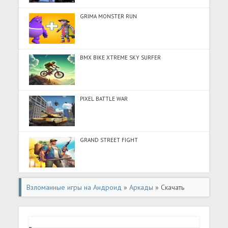
GRIMA MONSTER RUN
BMX BIKE XTREME SKY SURFER
PIXEL BATTLE WAR
GRAND STREET FIGHT
Взломанные игры на Андроид
»
Аркады
» Скачать
Worms Snake Zone Battle .io (Много денег) на Андроид