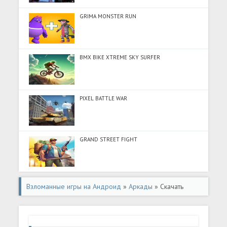
GRIMA MONSTER RUN
BMX BIKE XTREME SKY SURFER
PIXEL BATTLE WAR
GRAND STREET FIGHT
Взломанные игры на Андроид
»
Аркады
» Скачать
Snake Run Race: Змейка-бегалка (Много монет) на
Андроид