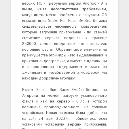
версию ПО - Требуемая версия Android - 9 и
выше, из-за несоответствия требованиям,
могут иметь место проблемы с запуском. Об
имидже игры Snake Run Race: Змейка-бегалка
свидетельствует численность пользователей,
которые загрузили приложение - по свежей
статистике сервиса подошла к границе
850000, самое интересное, что показатель
постоянно растет. Обратим свое внимание на
преимущества этой игры - это выделяющаяся и
приятная видеографика, а вместе с идеальным
и неповторимым содержанием и классным
джойтиком и незабываемой атмосферой мы
находим добротную игрушку.
Взлом Snake Run Race: Змейка-бегалка на
Андроид на момент загрузки установочного
файла к нам на сервер - 0.9.3 в которой
повышена производительность на топовых
устройствах. Новая заплатка была добавлена
на сайт 24 июл. 2023?г. - обновитесь, если
установили устарелую версию приложения.