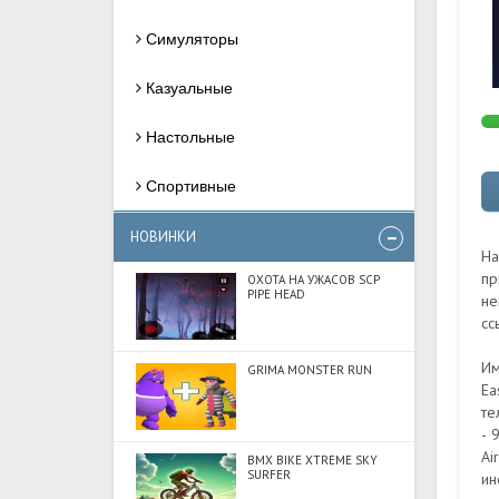
Симуляторы
Казуальные
Настольные
Спортивные
НОВИНКИ
На
пр
ОХОТА НА УЖАСОВ SCP
PIPE HEAD
не
сс
Им
GRIMA MONSTER RUN
Ea
те
- 
Ai
BMX BIKE XTREME SKY
SURFER
ин