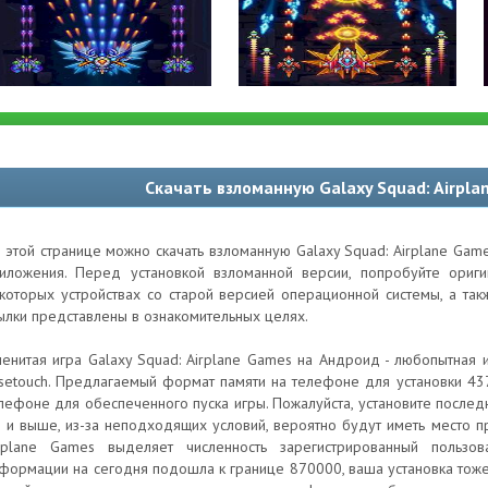
Скачать взломанную Galaxy Squad: Airpl
 этой странице можно скачать взломанную Galaxy Squad: Airplane Gam
иложения. Перед установкой взломанной версии, попробуйте ори
которых устройствах со старой версией операционной системы, а та
ылки представлены в ознакомительных целях.
енитая игра Galaxy Squad: Airplane Games на Андроид - любопытная 
setouch. Предлагаемый формат памяти на телефоне для установки 43
лефоне для обеспеченного пуска игры. Пожалуйста, установите послед
9 и выше, из-за неподходящих условий, вероятно будут иметь место п
rplane Games выделяет численность зарегистрированный пользов
формации на сегодня подошла к границе 870000, ваша установка тоже 