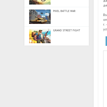
да
де
PIXEL BATTLE WAR
Вз
оп
г.
ус
GRAND STREET FIGHT