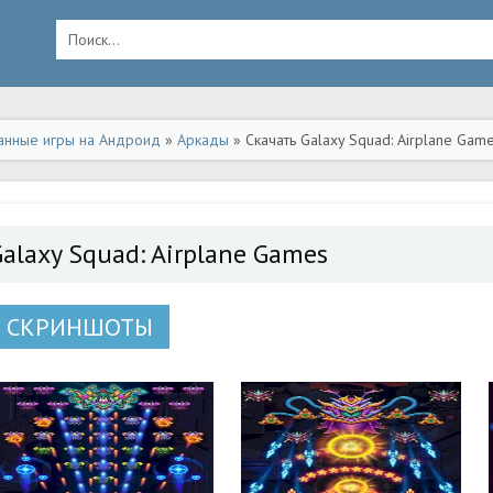
анные игры на Андроид
»
Аркады
» Скачать Galaxy Squad: Airplane Gam
Galaxy Squad: Airplane Games
СКРИНШОТЫ