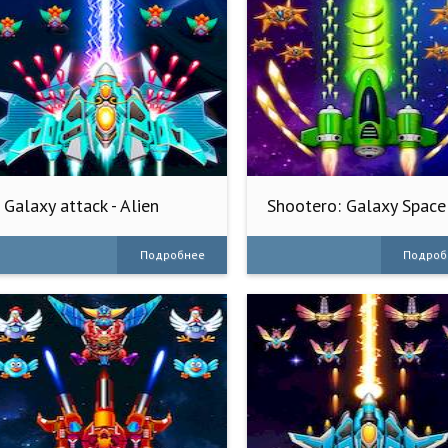
Galaxy attack - Alien
Shootero: Galaxy Space
shooter
Shooter
Подробнее
Подроб