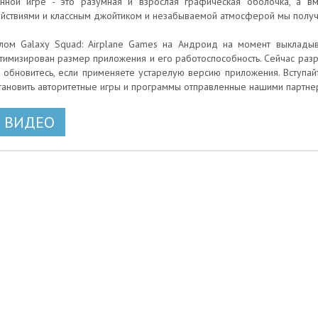
нной игре - это разумная и взрослая графическая оболочка, а 
йствиями и классным джойтиком и незабываемой атмосферой мы получ
лом Galaxy Squad: Airplane Games на Андроид на момент выкладыв
тимизирован размер приложения и его работоспособность. Сейчас разр
 - обновитесь, если применяете устарелую версию приложения. Вступа
тановить авторитетные игры и программы отправленные нашими партне
ВИДЕО