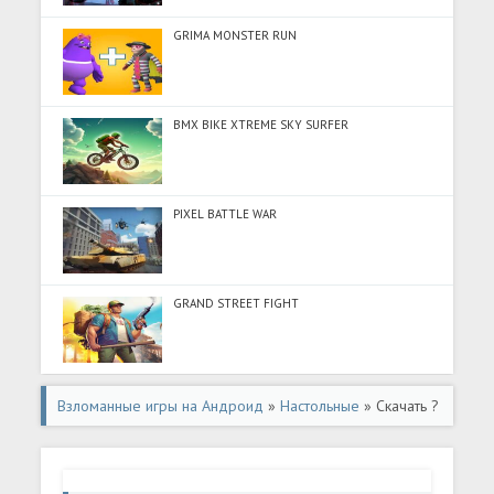
GRIMA MONSTER RUN
BMX BIKE XTREME SKY SURFER
PIXEL BATTLE WAR
GRAND STREET FIGHT
Взломанные игры на Андроид
»
Настольные
» Скачать ?
anak Okey Plus - E?li & Canl? (Разблокировано все) на
Андроид