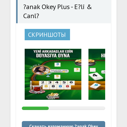
?anak Okey Plus - E?li &
Canl?
СКРИНШОТЫ
Скачать взломанную ?anak Okey