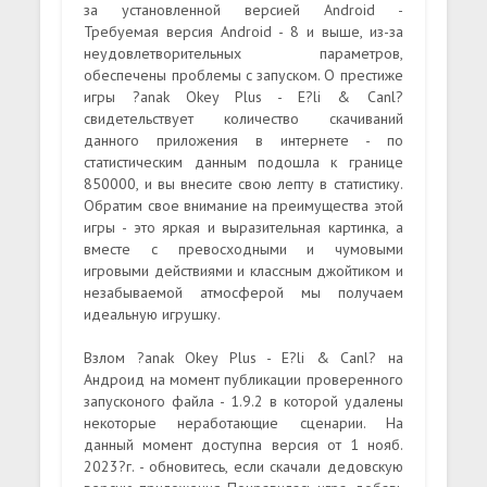
за установленной версией Android -
Требуемая версия Android - 8 и выше, из-за
неудовлетворительных параметров,
обеспечены проблемы с запуском. О престиже
игры ?anak Okey Plus - E?li & Canl?
свидетельствует количество скачиваний
данного приложения в интернете - по
статистическим данным подошла к границе
850000, и вы внесите свою лепту в статистику.
Обратим свое внимание на преимущества этой
игры - это яркая и выразительная картинка, а
вместе с превосходными и чумовыми
игровыми действиями и классным джойтиком и
незабываемой атмосферой мы получаем
идеальную игрушку.
Взлом ?anak Okey Plus - E?li & Canl? на
Андроид на момент публикации проверенного
запусконого файла - 1.9.2 в которой удалены
некоторые неработающие сценарии. На
данный момент доступна версия от 1 нояб.
2023?г. - обновитесь, если скачали дедовскую