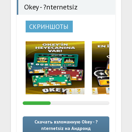
Okey - ?nternetsiz
СКРИНШОТЫ
Скачать взломанную Okey - ?
nternetsiz на Андроид