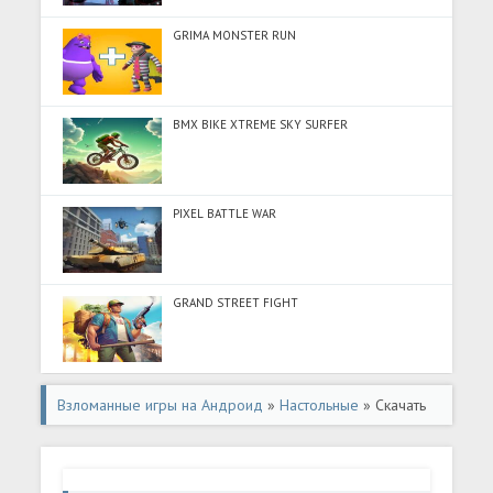
GRIMA MONSTER RUN
BMX BIKE XTREME SKY SURFER
PIXEL BATTLE WAR
GRAND STREET FIGHT
Взломанные игры на Андроид
»
Настольные
» Скачать
ZingPlay Games: Shan, 13 cards (Много денег) на
Андроид