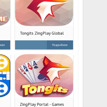
Tongits ZingPlay Global
нее
Подробнее
ZingPlay Portal - Games