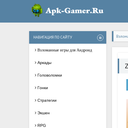
Взлом
НАВИГАЦИЯ ПО САЙТУ
Взломанные игры для Андроид
Аркады
Z
Головоломки
Гонки
Стратегии
Экшен
RPG