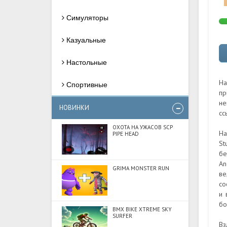
Симуляторы
Казуальные
Настольные
На
Спортивные
пр
не
НОВИНКИ
сс
ОХОТА НА УЖАСОВ SCP
На
PIPE HEAD
St
бе
An
GRIMA MONSTER RUN
ве
со
и 
бо
BMX BIKE XTREME SKY
SURFER
Вз