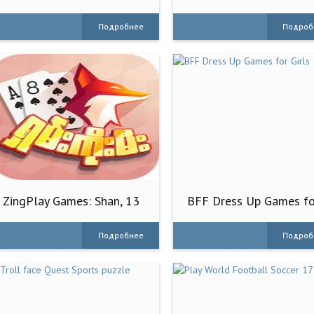
gi?i tr?
Подробнее
Подроб
ZingPlay Games: Shan, 13
BFF Dress Up Games fo
cards
Girls
Подробнее
Подроб