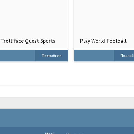
Troll face Quest Sports
Play World Football
puzzle
Soccer 17
Подробнее
Подроб