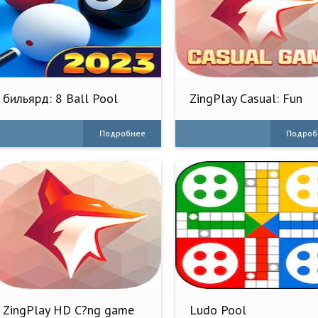
бильярд: 8 Ball Pool
ZingPlay Casual: Fun
Online
Games
Подробнее
Подроб
ZingPlay HD C?ng game
Ludo Pool