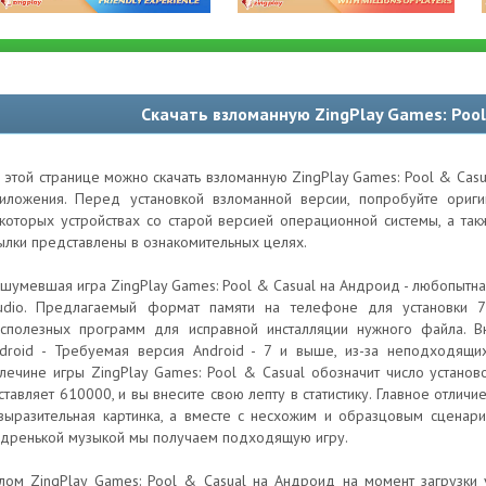
Скачать взломанную ZingPlay Games: Pool
 этой странице можно скачать взломанную ZingPlay Games: Pool & Casu
иложения. Перед установкой взломанной версии, попробуйте ори
которых устройствах со старой версией операционной системы, а та
ылки представлены в ознакомительных целях.
шумевшая игра ZingPlay Games: Pool & Casual на Андроид - любопытна
udio. Предлагаемый формат памяти на телефоне для установки 77
сполезных программ для исправной инсталляции нужного файла. В
droid - Требуемая версия Android - 7 и выше, из-за неподходящи
лечине игры ZingPlay Games: Pool & Casual обозначит число установ
ставляет 610000, и вы внесите свою лепту в статистику. Главное отличи
выразительная картинка, а вместе с несхожим и образцовым сценар
дренькой музыкой мы получаем подходящую игру.
лом ZingPlay Games: Pool & Casual на Андроид на момент загрузки 