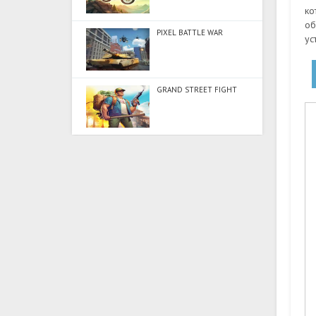
ко
об
PIXEL BATTLE WAR
ус
GRAND STREET FIGHT