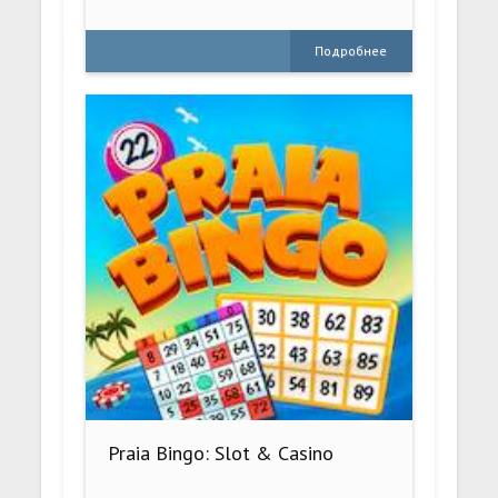
Подробнее
Praia Bingo: Slot & Casino