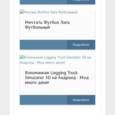
Мечтать Футбол Лига
Футбольный
Подробнее
Взломанная Logging Truck
Simulator 3D на Андроид - Мод
много денег
Подробнее