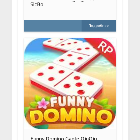
SicBo
Подробнее
Funny Domino:Gaple QiuQiu