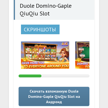
Duole Domino-Gaple
QiuQiu Slot
СКРИНШОТЫ
Скачать взломанную Duole
Domino-Gaple QiuQiu Slot на
Андроид