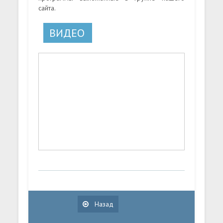
сайта.
ВИДЕО
Назад