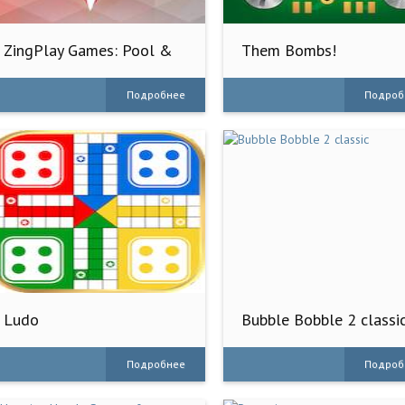
ZingPlay Games: Pool &
Them Bombs!
Casual
Кооперативная игра
Подробнее
Подроб
Ludo
Bubble Bobble 2 classi
Подробнее
Подроб