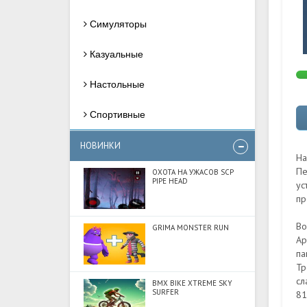
Симуляторы
Казуальные
Настольные
Спортивные
НОВИНКИ
На
Пе
ОХОТА НА УЖАСОВ SCP
PIPE HEAD
ус
пр
Во
GRIMA MONSTER RUN
Ap
па
Тр
сл
BMX BIKE XTREME SKY
SURFER
81