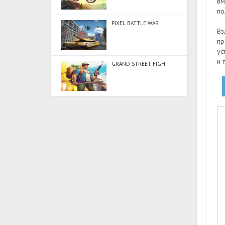
вм
по
PIXEL BATTLE WAR
Вз
пр
ус
и 
GRAND STREET FIGHT