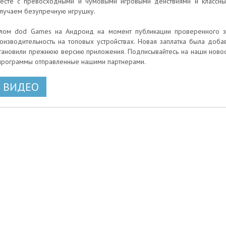
есте с превосходными и чумовыми игровыми действиями и классн
лучаем безупречную игрушку.
лом dod Games на Андроид на момент публикации проверенного за
оизводительность на топовых устройствах. Новая заплатка была добавл
тановили прежнюю версию приложения. Подписывайтесь на наши новос
программы отправленные нашими партнерами.
ВИДЕО