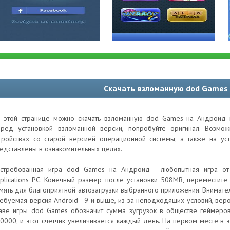
Скачать взломанную dod Games
 этой странице можно скачать взломанную dod Games на Андроид и
ред установкой взломанной версии, попробуйте оригинал. Возм
тройствах со старой версией операционной системы, а также на ус
едставлены в ознакомительных целях.
стребованная игра dod Games на Андроид - любопытная игра от 
plications PC. Конечный размер после установки 508MB, переместите 
мять для благоприятной автозагрузки выбранного приложения. Внимател
ебуемая версия Android - 9 и выше, из-за неподходящих условий, вер
аве игры dod Games обозначит сумма зугрузок в обществе геймеров
0000, и этот счетчик увеличивается каждый день. На первом месте в эт