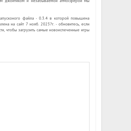
ым джойтиком и незабываемой атмосферой мы
пусконого файла - 0.3.4 в которой повышена
ена на сайт 7 нояб. 2023?г. - обновитесь, если
ти, чтобы загрузить самые новоиспеченные игры