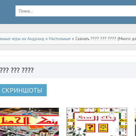
анные игры на Андроид
»
Настольные
» Скачать ???? ??? ???? (Много д
??? ??? ????
СКРИНШОТЫ