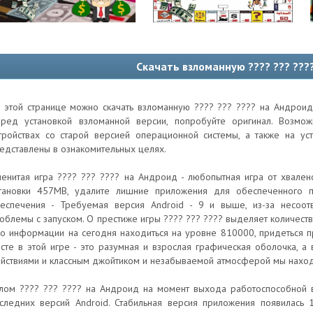
Скачать взломанную ???? ??? ???
 этой странице можно скачать взломанную ???? ??? ???? на Андроид
ред установкой взломанной версии, попробуйте оригинал. Возм
тройствах со старой версией операционной системы, а также на ус
едставлены в ознакомительных целях.
енитая игра ???? ??? ???? на Андроид - любопытная игра от хвален
тановки 457MB, удалите лишние приложения для обеспеченного п
еспечения - Требуемая версия Android - 9 и выше, из-за несоот
облемы с запуском. О престиже игры ???? ??? ???? выделяет количест
по информации на сегодня находиться на уровне 810000, придеться пр
сте в этой игре - это разумная и взрослая графическая оболочка, 
йствиями и классным джойтиком и незабываемой атмосферой мы наход
лом ???? ??? ???? на Андроид на момент выхода работоспособной в
следних версий Android. Стабильная версия приложения появилась 15