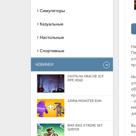
Симуляторы
Казуальные
Настольные
На
Спортивные
Пе
ус
НОВИНКИ
пр
ОХОТА НА УЖАСОВ SCP
Им
PIPE HEAD
ус
об
пр
- 
GRIMA MONSTER RUN
ме
де
Вз
BMX BIKE XTREME SKY
SURFER
по