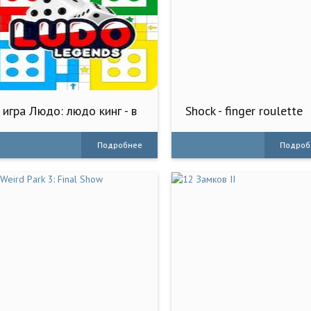
игра Людо: людо кинг - в
Shock - finger roulette
кости
game
Подробнее
Подроб