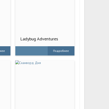
Ladybug Adventures
World
нее
Подробнее