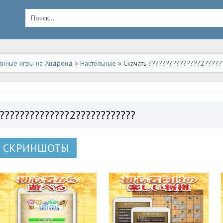
анные игры на Андроид
»
Настольные
» Скачать ???????????????2?????
??????????????2????????????
СКРИНШОТЫ