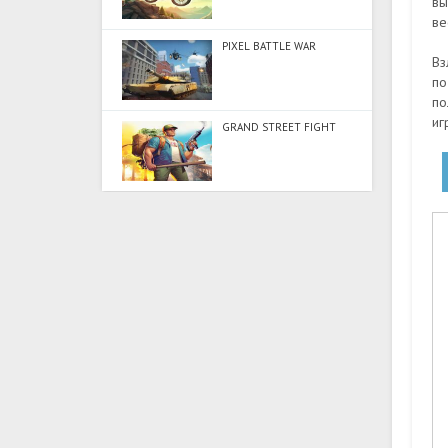
вы
ве
PIXEL BATTLE WAR
Вз
по
по
иг
GRAND STREET FIGHT