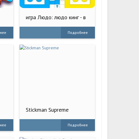
игра Людо: людо кинг - в
кости
нее
Подробнее
Stickman Supreme
нее
Подробнее