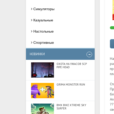
Симуляторы
Казуальные
Настольные
Спортивные
НОВИНКИ
На
ра
ОХОТА НА УЖАСОВ SCP
PIPE HEAD
пр
пл
Ст
GRIMA MONSTER RUN
Пр
бл
An
??
BMX BIKE XTREME SKY
SURFER
св