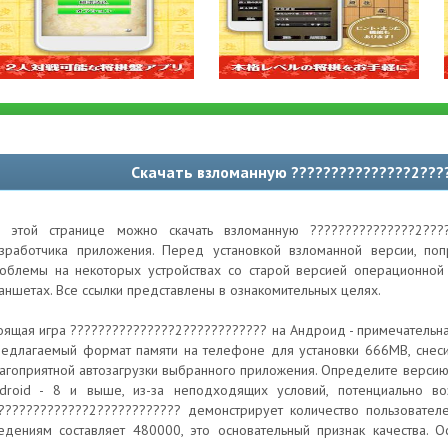
Скачать взломанную ???????????????2???
 этой странице можно скачать взломанную ???????????????2??
зработчика приложения. Перед установкой взломанной версии, по
облемы на некоторых устройствах со старой версией операционной 
аншетах. Все ссылки представлены в ознакомительных целях.
оящая игра ???????????????2???????????? на Андроид - примечательная
едлагаемый формат памяти на телефоне для установки 666MB, снеси
агоприятной автозагрузки выбранного приложения. Определите верси
droid - 8 и выше, из-за неподходящих условий, потенциально в
?????????????2???????????? демонстрирует количество пользовател
едениям составляет 480000, это основательный признак качества. О