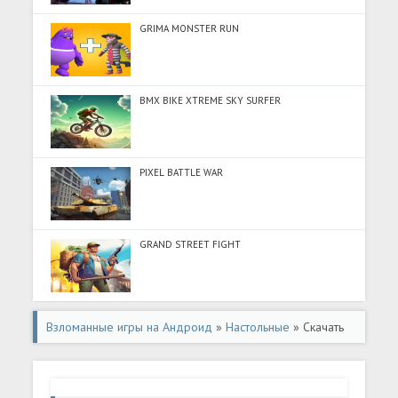
GRIMA MONSTER RUN
BMX BIKE XTREME SKY SURFER
PIXEL BATTLE WAR
GRAND STREET FIGHT
Взломанные игры на Андроид
»
Настольные
» Скачать
Match 3D -Master Pair Matching (Много монет) на
Андроид