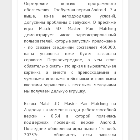
Определите версию программного
обеспечения - Требуемая версия Android - 7 и
выше, из-за неподходящих условий,
допустимы проблемы с запуском. О престиже
игры Match 3D -Master Pair Matching
демонстрирует число зарегистрированный
пользователей, которые запустили приложение
- по свежим сведениям составляет 450000,
ваша установка тоже будет засчитана
сервисом. Первоочередное, о чем стоит
обязательно сказть - это яркая и выразительная
картинка, а вместе с превосходными и
чумовыми игровыми действиями и понятными
кнопками управления и веселыми мелодиями
мы получаем дельную игрушку.
Взлом Match 3D -Master Pair Matching на
Андроид на момент выхода работоспособной
версии - 0.5.4 в которой появилась
поддержках последних версий Android.
Последнее обновления игры вышло 15 нояб.
2023?г. - обновитесь, если записали