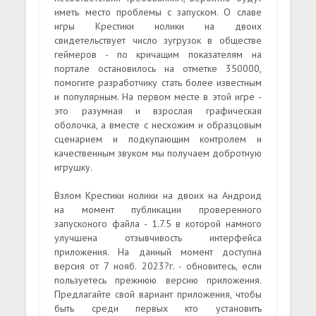
иметь место проблемы с запуском. О славе
игры Крестики нолики на двоих
свидетельствует число зугрузок в обществе
геймеров - по кричащим показателям на
портале остановилось на отметке 350000,
помогите разработчику стать более известным
и популярным. На первом месте в этой игре -
это разумная и взрослая графическая
оболочка, а вместе с несхожим и образцовым
сценарием и подкупающим контролем и
качественным звуком мы получаем добротную
игрушку.
Взлом Крестики нолики на двоих на Андроид
на момент публикации проверенного
запусконого файла - 1.7.5 в которой намного
улучшена отзывчивость интерфейса
приложения. На данный момент доступна
версия от 7 нояб. 2023?г. - обновитесь, если
пользуетесь прежнюю версию приложения.
Предлагайте свой вариант приложения, чтобы
быть среди первых кто установить