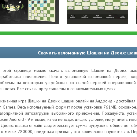
Скачать взломанную Шашки на Двоих: шаш
 этой странице можно скачать взломанную Шашки на Двоих: ша
зработчика приложения. Перед установкой взломанной версии, по
облемы на некоторых устройствах со старой версией операционной 
аншетах. Все ссылки представлены в ознакомительных целях.
изнанная игра Шашки на Двоих: шашки онлайн на Андроид - достойная 
n Games. Весь используемый формат после установки 761MB, основно
агоприятной автозагрузки выбранного приложения. Пожалуйста, уст
рсия Android - 9 и выше, из-за неподходящих условий, могут иметь м
 Двоих: шашки онлайн свидетельствует сумма зугрузок в обществе гей
 отметке 780000, придеться признать, это количество внушительно. Пе