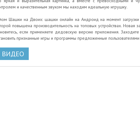
о яркая и выразительная картинка, а вместе с превосходными и 
нтролем и качественным звуком мы находим идеальную игрушку.
лом Шашки на Двоих: шашки онлайн на Андроид на момент загрузки у
торой повышена производительность на топовых устройствах. Новая зап
новитесь, если применяете дедовскую версию приложения. Заходите 
тановить признанные игры и программы предложенные пользователями э
ВИДЕО