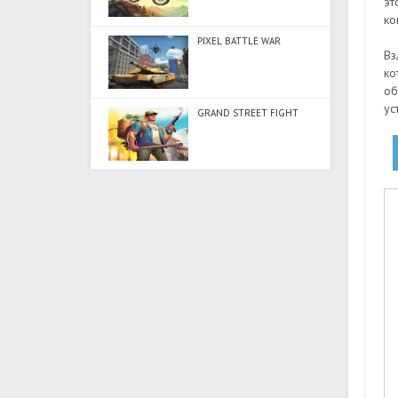
эт
ко
PIXEL BATTLE WAR
Вз
ко
об
ус
GRAND STREET FIGHT