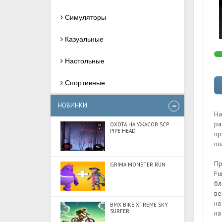
Симуляторы
Казуальные
Настольные
Спортивные
НОВИНКИ
На
ра
ОХОТА НА УЖАСОВ SCP
PIPE HEAD
пр
пл
Пр
GRIMA MONSTER RUN
Fu
бл
ве
на
BMX BIKE XTREME SKY
SURFER
на