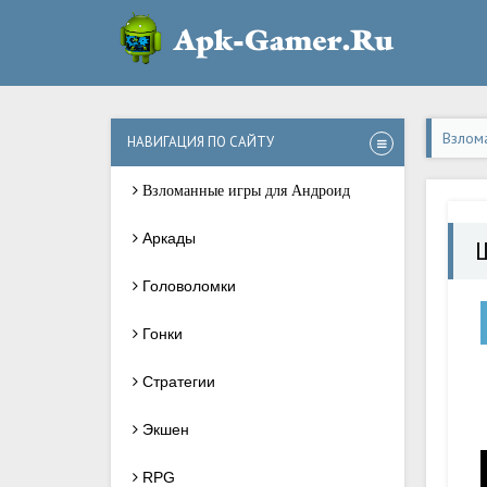
Взлом
НАВИГАЦИЯ ПО САЙТУ
Взломанные игры для Андроид
Аркады
Головоломки
Гонки
Стратегии
Экшен
RPG