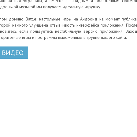
иятная видеографика, а вместе с завидным и обалденным сюжето
дренькой музыкой мы получаем идеальную игрушку.
лом домино Battle: настольные игры на Андроид на момент публика
торой намного улучшена отзывчивость интерфейса приложения. После
новитесь, если пользуетесь нестабильную версию приложения. Захо
торитетные игры и программы выложенные в группе нашего сайта.
ВИДЕО