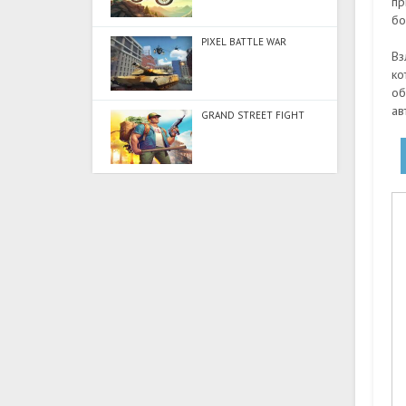
пр
бо
PIXEL BATTLE WAR
Вз
ко
об
ав
GRAND STREET FIGHT