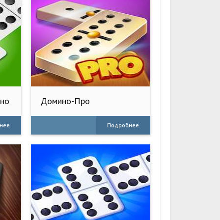
ино
Домино-Про
нее
Подробнее