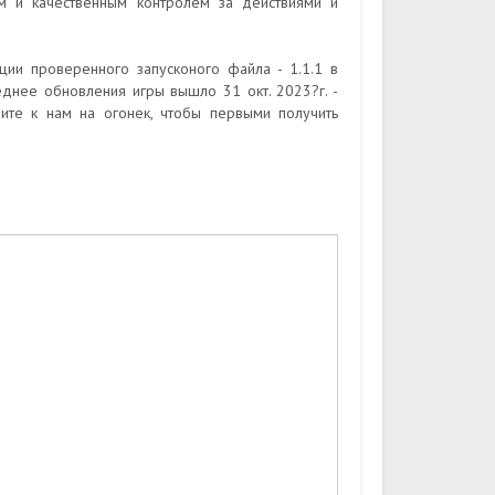
м и качественным контролем за действиями и
ции проверенного запусконого файла - 1.1.1 в
днее обновления игры вышло 31 окт. 2023?г. -
дите к нам на огонек, чтобы первыми получить