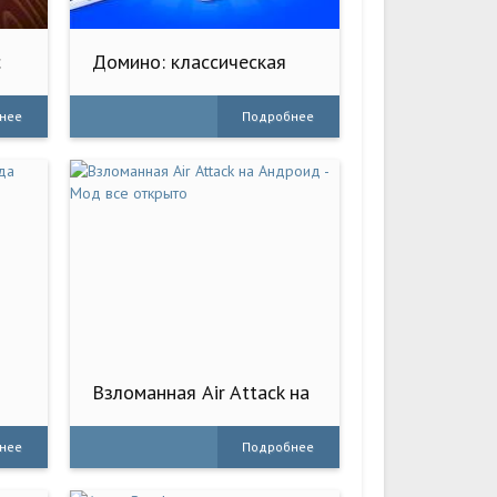
с
Домино: классическая
игра
нее
Подробнее
Взломанная Air Attack на
Андроид - Мод все
открыто
нее
Подробнее