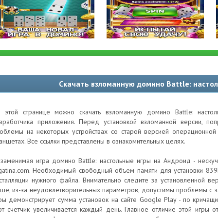
Скачать взломанную домино Battle: насто
 этой странице можно скачать взломанную домино Battle: насто
зработчика приложения. Перед установкой взломанной версии, по
облемы на некоторых устройствах со старой версией операционной 
аншетах. Все ссылки представлены в ознакомительных целях.
заменимая игра домино Battle: настольные игры на Андроид - неску
gatina.com. Необходимый свободный объем памяти для установки 83
сталляции нужного файла. Внимательно следите за установленной вер
ше, из-за неудовлетворительных параметров, допустимы проблемы с за
ры демонстрирует сумма установок на сайте Google Play - по кричащи
от счетчик увеличивается каждый день. Главное отличие этой игры 