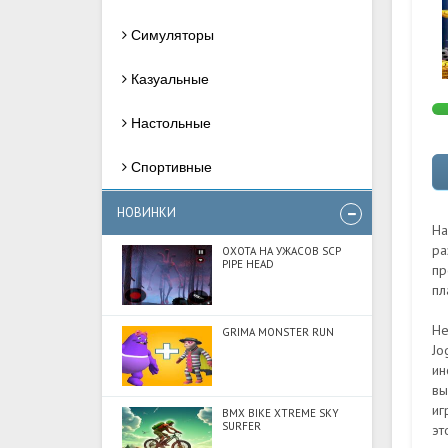
Симуляторы
Казуальные
Настольные
Спортивные
НОВИНКИ
На
ра
ОХОТА НА УЖАСОВ SCP
PIPE HEAD
пр
пл
Не
GRIMA MONSTER RUN
Jo
ин
вы
иг
BMX BIKE XTREME SKY
SURFER
эт