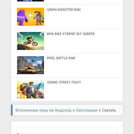
GRIMA MONSTER RUN
BMX BIKE XTREME SKY SURFER
PIXEL BATTLE WAR
GRAND STREET FIGHT
Взломанные игры на Андроид
»
Настольные
» Скачать
Русское лото - Три на Три (Много монет) на Андроид