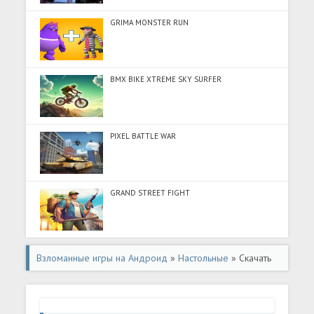
GRIMA MONSTER RUN
BMX BIKE XTREME SKY SURFER
PIXEL BATTLE WAR
GRAND STREET FIGHT
Взломанные игры на Андроид
»
Настольные
» Скачать
Ludo Play Dice Board game (Разблокировано все) на
Андроид