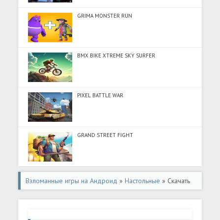
GRIMA MONSTER RUN
BMX BIKE XTREME SKY SURFER
PIXEL BATTLE WAR
GRAND STREET FIGHT
Взломанные игры на Андроид
»
Настольные
» Скачать
линии 98 -шарики 98-пять в ряд (Разблокировано все)
на Андроид