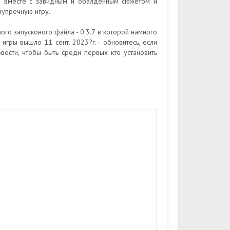
, а вместе с завидным и обалденным сюжетом и
упречную игру.
го запусконого файла - 0.3.7 в которой намного
гры вышло 11 сент. 2023?г. - обновитесь, если
ости, чтобы быть среди первых кто установить