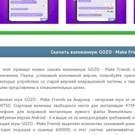
Скачать взломанную GOZO - Make Fri
 этой странице можно скачать взломанную GOZO - Make Friends н
иложения. Перед установкой взломанной версии, попробуйте ори
которых устройствах со старой версией операционной системы, а та
ылки представлены в ознакомительных целях.
лковая игра GOZO - Make Friends на Андроид - нескучная игра от 
MITED. Стартовая величина свободного места для инсталляции 473
лефоне для исправной инсталляции нужного файла. Внимательно 
ебуемая версия Android - 6 и выше, из-за неподходящих требований, 
идже игры GOZO - Make Friends выделяет количество скачиваний данн
годня подошла к границе 600000, и этот счетчик увеличивается