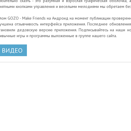
язательно сказть - это разумная и взрослая графическая оболочка
нятными кнопками управления и веселыми мелодиями мы обретаем без
лом GOZO - Make Friends на Андроид на момент публикации проверенно
учшена отзывчивость интерфейса приложения. Последнее обновления и
тановили дедовскую версию приложения. Подписывайтесь на наши нов
ивычные игры и программы выложенные в группе нашего сайта.
ВИДЕО