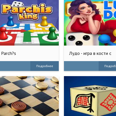
Parch?s
Лудо - игра в кости с
чатом
Подробнее
Подроб