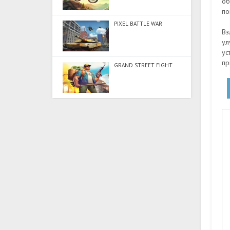
об
по
PIXEL BATTLE WAR
Вз
ул
ус
пр
GRAND STREET FIGHT