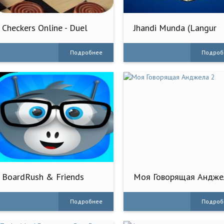
Checkers Online - Duel
Jhandi Munda (Langur
friends
Burja)
Подробнее
Подроб
BoardRush & Friends
Моя Говорящая Андже
2
Подробнее
Подроб