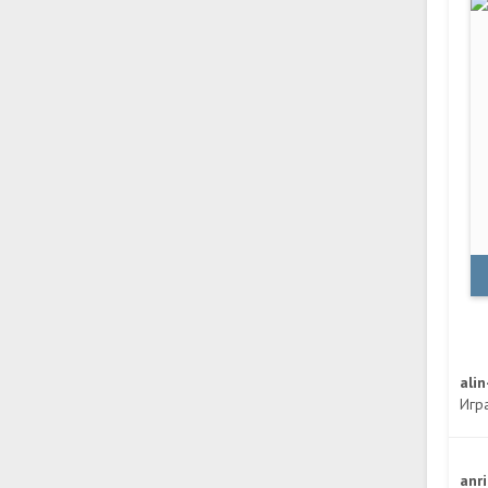
ali
Игр
anr