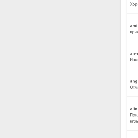
Хор
ami
при
an-
Ино
ang
Отл
ali
При
игр