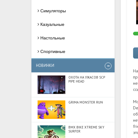
Симуляторы
Казуальные
Настольные
Спортивные
НОВИНКИ
На
пр
ОХОТА НА УЖАСОВ SCP
PIPE HEAD
не
сс
Мо
GRIMA MONSTER RUN
De
об
не
fr
BMX BIKE XTREME SKY
SURFER
эт