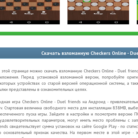
Скачать взломанную Checkers Online - Due
 этой странице можно скачать взломанную Checkers Online - Duel frie
иложения. Перед установкой взломанной версии, попробуйте ори
которых устройствах со старой версией операционной системы, а та
ылки представлены в ознакомительных целях.
дная игра Checkers Online - Duel friends на Андроид - привлекатель
v. Стартовая величина свободного места для инсталляции 838MB, выбе
еспеченного пуска игры. Зайдите в настройки и посмотрите версию ПО
удовлетворительных параметров, могут иметь место проблемы с зап
iends свидетельствует сумма установок на сайте Google Play - по ста
о основательный признак качества. На первом месте в этой игре - э