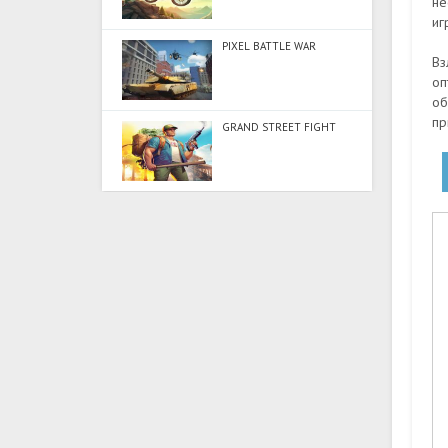
не
иг
PIXEL BATTLE WAR
Вз
оп
об
пр
GRAND STREET FIGHT