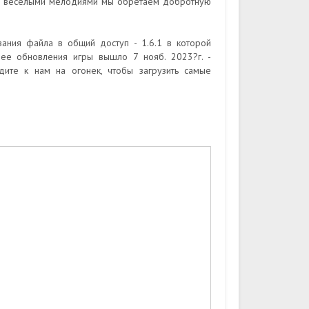
 и веселыми мелодиями мы обретаем добротную
вания файла в общий доступ - 1.6.1 в которой
нее обновления игры вышло 7 нояб. 2023?г. -
дите к нам на огонек, чтобы загрузить самые