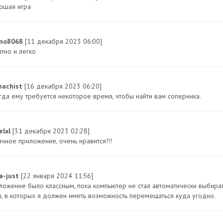
ошая игра
no8068
[11 декабря 2023 06:00]
ятно и легко
nachist
[16 декабря 2023 06:20]
гда ему требуется некоторое время, чтобы найти вам соперника.
elxl
[31 декабря 2023 02:28]
ичное приложение, очень нравится!!!
na-just
[22 января 2024 11:56]
ложение было классным, пока компьютер не стал автоматически выбирать
ы, в которых я должен иметь возможность перемещаться куда угодно.