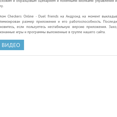
схожим и образцовым сценарием и понятными кнопками управления
ру.
лом Checkers Online - Duel friends на Андроид на момент выклады
тимизирован размер приложения и его работоспособность. Послед
новитесь, если пользуетесь нестабильную версию приложения. Захо
изнанные игры и программы выложенные в группе нашего сайта.
ВИДЕО