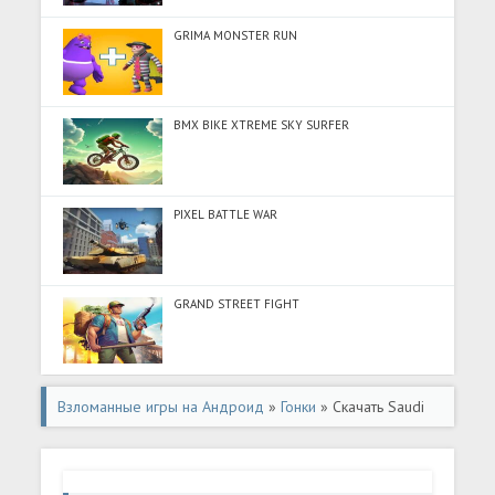
GRIMA MONSTER RUN
BMX BIKE XTREME SKY SURFER
PIXEL BATTLE WAR
GRAND STREET FIGHT
Взломанные игры на Андроид
»
Гонки
» Скачать Saudi
drift ????? ???????? (Много монет) на Андроид