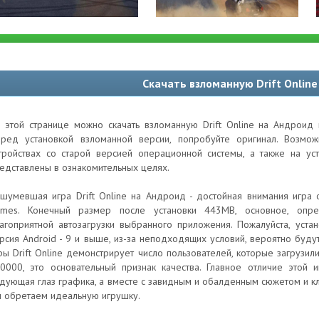
Скачать взломанную Drift Onlin
 этой странице можно скачать взломанную Drift Online на Андроид 
ред установкой взломанной версии, попробуйте оригинал. Возм
тройствах со старой версией операционной системы, а также на ус
едставлены в ознакомительных целях.
шумевшая игра Drift Online на Андроид - достойная внимания игра от
mes. Конечный размер после установки 443MB, основное, опр
агоприятной автозагрузки выбранного приложения. Пожалуйста, уст
рсия Android - 9 и выше, из-за неподходящих условий, вероятно буду
ры Drift Online демонстрирует число пользователей, которые загрузи
0000, это основательный признак качества. Главное отличие этой 
дующая глаз графика, а вместе с завидным и обалденным сюжетом и 
 обретаем идеальную игрушку.