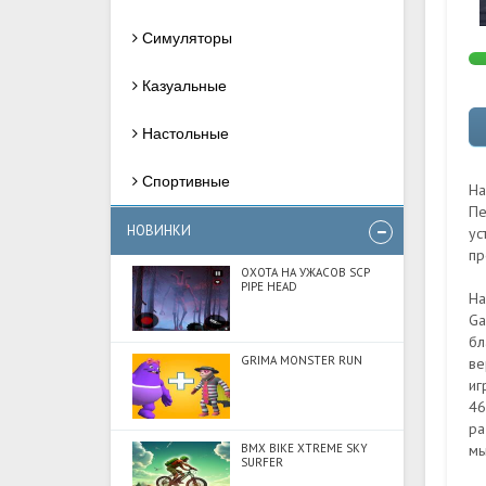
Симуляторы
Казуальные
Настольные
Спортивные
На
Пе
НОВИНКИ
ус
пр
ОХОТА НА УЖАСОВ SCP
PIPE HEAD
На
Ga
бл
GRIMA MONSTER RUN
ве
иг
46
ра
BMX BIKE XTREME SKY
мы
SURFER