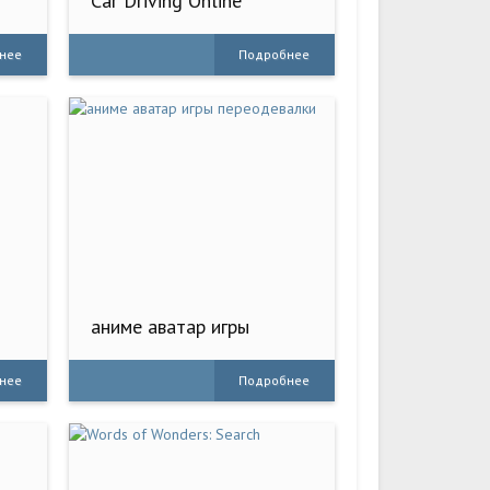
Car Driving Online
нее
Подробнее
2
аниме аватар игры
переодевалки
нее
Подробнее