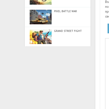
Вз
по
пр
PIXEL BATTLE WAR
св
GRAND STREET FIGHT