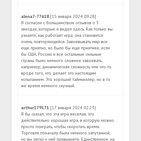
alena7-77618
[15 января 2024 09:28]
Я согласен с большинством отзывов о 3
звездах, которые я видел здесь. Как только вы
узнаете, как работает игра, она становится
очень повторяющейся. Завоевывать мир все
еще приятно, но было бы еще приятнее, если
бы США, Россию и все остальные сильные
страны было немного сложнее завоевать,
например, динамическая сложность или что-то
вроде того, что делает это настоящим
испытанием. Это хороший таймкиллер, но в то
же время немного скучный.
arthur179171
[17 января 2024 02:23]
Я бы сказал, что эта игра веселая, это
действительно хорошая игра, в которую можно
просто поиграть, чтобы скоротать время.
Торговля поначалу была немного запутанной,
но вы легко к ней привыкнете. Единственное, на