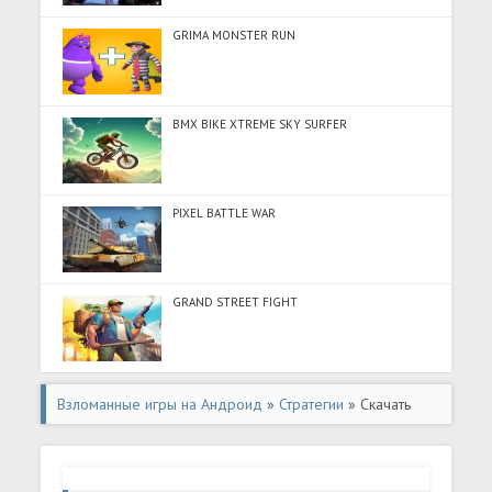
GRIMA MONSTER RUN
BMX BIKE XTREME SKY SURFER
PIXEL BATTLE WAR
GRAND STREET FIGHT
Взломанные игры на Андроид
»
Стратегии
» Скачать
World War 2?Strategy Battle (Много монет) на Андроид