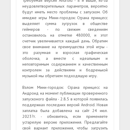
Требуемая версия Android - 8 и выше, из-за
неудовлетворительных параметров, вероятно
будут иметь место проблемы с запуском. Об
имидже игры Мини-городок: Страна принцесс
выделяет сумма зугрузок в обществе
геймеров - по свежим сведениям
остановилось на отметке 480000, и этот
счетчик увеличивается каждый день. Обратим
свое внимание на преимущества этой игры -
это разумная и взрослая графическая
оболочка, а вместе с идеальным и
неповторимым содержанием и качественным
контролем за действиями и бодренькой
музыкой мы обретаем подходящую игру.
Взлом Мини-городок: Страна принцесс на
Андроид на момент публикации проверенного
запусконого файла - 2.8.5 в которой появилась
поддержках последних версий Android. Новая
заплатка была добавлена на сайт 24 июл.
2023?г. - обновитесь, если применяете
устарелую версию приложения. Предлагайте
свой вариант приложения, чтобы загрузить