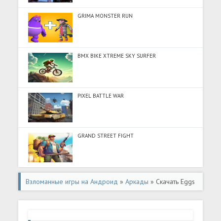
GRIMA MONSTER RUN
BMX BIKE XTREME SKY SURFER
PIXEL BATTLE WAR
GRAND STREET FIGHT
Взломанные игры на Андроид
»
Аркады
» Скачать Eggs
Electronica Wolf and Hare (Разблокировано все) на
Андроид