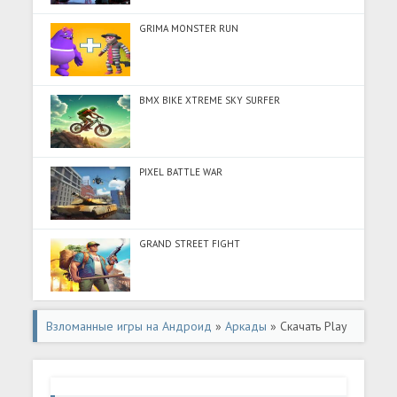
GRIMA MONSTER RUN
BMX BIKE XTREME SKY SURFER
PIXEL BATTLE WAR
GRAND STREET FIGHT
Взломанные игры на Андроид
»
Аркады
» Скачать Play
And Earn Bitcoin (Много монет) на Андроид