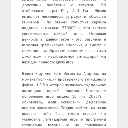
допустимы проблемы с запуском. Об
особенности игры Play And Earn Bitcoin
выделяет численность зугрузок в обществе
геймеров - по свежей статистике сервиса
подошла к границе 530000, и этот счетчик
увеличивается каждый день. Основная
ценность в данной игре - это разумная и
взрослая графическая оболочка, а вместе с
грамотно подобранным сюжетом и классным
джойтиком и незабываемой атмосферой мы
находим превосходную игру.
Взлом Play And Earn Bitcoin на Андроид на
момент публикации проверенного запусконого
файла - 1.8.5 в которой появилась поддержках
последних версий Android. Последнее
обновления игры вышло 10 янв. 2023?г. -
обновитесь, если установили дедовскую
версию приложения. Подписывайтесь на наши
новости, чтобы быть среди первых кто
установить легендарные игры и программы
специально взломанные на популярном