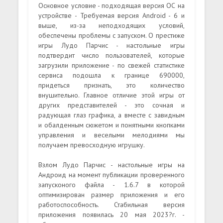
Основное условие - подходящая версия ОС на
устройстве - Требуемая версия Android - 6 и
выше, из-за неподходящих условий,
обеспечены проблемы с запуском. О престиже
игры Лудо Парчис - настольные игры
подтвердит число пользователей, которые
загрузили приложение - по свежей статистике
сервиса подошла к границе 690000,
придеться признать, это количество
внушительно. Главное отличие этой игры от
других представителей - это сочная и
радующая глаз графика, а вместе с завидным
и обалденным сюжетом и понятными кнопками
управления и веселыми мелодиями мы
получаем превосходную игрушку.
Взлом Лудо Парчис - настольные игры на
Андроид на момент публикации проверенного
запусконого файла - 1.6.7 в которой
оптимизирован размер приложения и его
работоспособность. Стабильная версия
приложения появилась 20 мая 2023?г. -