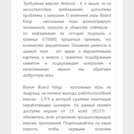
Требуемая версия Android - 6 и выше, из-за
несоответствия требованиям, допустимы
проблемы с запуском. О велечине игры Board
Kings - настольные игры демонстрирует
численность зугрузок в обществе геймеров -
по информации на сегодня подошла к
границе 670000, придеться признать, это
количество внушительно. Основная ценность в
данной игре - это яркая и выразительная
картинка, а вместе с грамотно подобранным
сюжетом и подкупающим контролем и
качественным звуком мы обретаем
добротную игру.
Взлом Board Kings - настольные игры на
Андроид на момент выхода работоспособной
версии - 1.9.9 в которой удалены некоторые
неработающие сценарии. На данный момент
доступна версия от 13 нояб. 2023?г. -
обновитесь, если установили предшествующую
версию приложения. Подписывайтесь на наши
новости, чтобы первыми получить