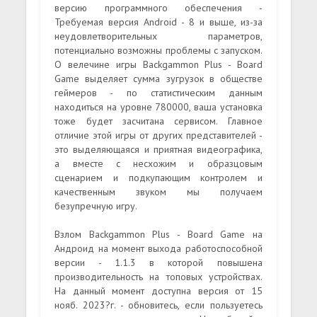
версию программного обеспечения -
Требуемая версия Android - 8 и выше, из-за
неудовлетворительных параметров,
потенциально возможны проблемы с запуском.
О велечине игры Backgammon Plus - Board
Game выделяет сумма зугрузок в обществе
геймеров - по статистическим данным
находиться на уровне 780000, ваша установка
тоже будет засчитана сервисом. Главное
отличие этой игры от других представителей -
это выделяющаяся и приятная видеографика,
а вместе с несхожим и образцовым
сценарием и подкупающим контролем и
качественным звуком мы получаем
безупречную игру.
Взлом Backgammon Plus - Board Game на
Андроид на момент выхода работоспособной
версии - 1.1.3 в которой повышена
производительность на топовых устройствах.
На данный момент доступна версия от 15
нояб. 2023?г. - обновитесь, если пользуетесь