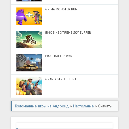
GRIMA MONSTER RUN
BMX BIKE XTREME SKY SURFER
PIXEL BATTLE WAR
GRAND STREET FIGHT
Взломанные игры на Андроид
»
Настольные
» Скачать
Tic Tac Toe AI - 5 in a row (Много монет) на Андроид