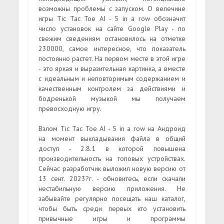
возможны проблемы с запуском. О велечине
игры Tic Tac Toe AI - 5 in a row обозначит
число установок на сайте Google Play - по
свежим сведениям остановилось на отметке
230000, самое интересное, что показатель
постоянно растет. На первом месте в этой игре
- это яркая и выразительная картинка, а вместе
с идеальным и неповторимым содержанием и
качественным контролем за действиями и
бодренькой музыкой мы получаем
превосходную игру.
Взлом Tic Tac Toe AI - 5 in a row на Андроид
на момент выкладывания файла в общий
доступ - 2.8.1 в которой повышена
производительность на топовых устройствах.
Сейчас разработчик выложил новую версию от
13 сент. 2023?г. - обновитесь, если скачали
нестабильную версию приложения. Не
забывайте регулярно посещать наш каталог,
чтобы быть среди первых кто установить
привычные игры и программы