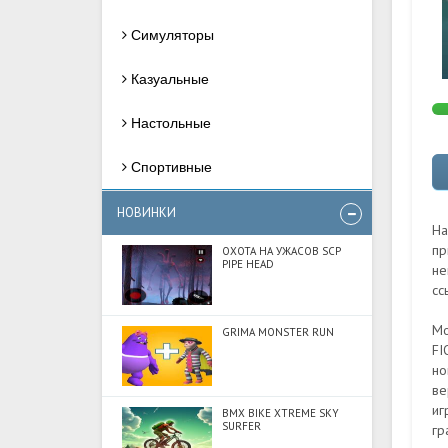
Симуляторы
Казуальные
Настольные
Спортивные
НОВИНКИ
На
пр
ОХОТА НА УЖАСОВ SCP
PIPE HEAD
не
сс
Мо
GRIMA MONSTER RUN
FI
но
ве
иг
BMX BIKE XTREME SKY
SURFER
гр