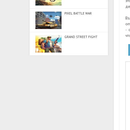
эт
де
PIXEL BATTLE WAR
Вз
оп
- 
чт
GRAND STREET FIGHT