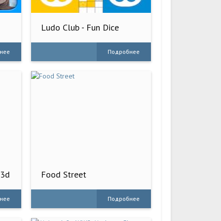
d
Ludo Club - Fun Dice
Game
нее
Подробнее
 3d
Food Street
нее
Подробнее