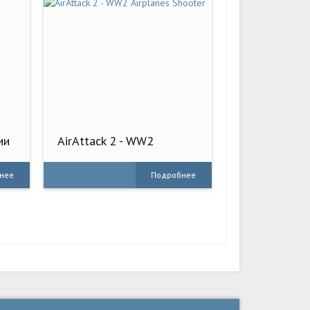
ии
AirAttack 2 - WW2
Airplanes Shooter
нее
Подробнее