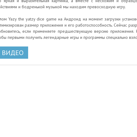
о яркая и выразительная картинка, а вместе с несхожим и образ
йствиями и бодренькой музыкой мы находим превосходную игру.
лом Yazy the yatzy dice game на Андроид на момент загрузки установ
тимизирован размер приложения и его работоспособность. Сейчас разр
обновитесь, если применяете предшествующую версию приложения. Н
обы первыми получить легендарные игры и программы специально вз
ВИДЕО