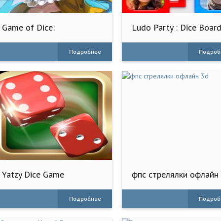
Game of Dice:
Ludo Party : Dice Boar
Board&Card&Anime
Game
Подробнее
Подроб
Yatzy Dice Game
фпс стрелялки офлайн
Подробнее
Подроб