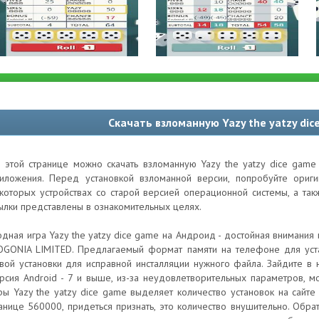
Скачать взломанную Yazy the yatzy di
 этой странице можно скачать взломанную Yazy the yatzy dice game
иложения. Перед установкой взломанной версии, попробуйте ори
которых устройствах со старой версией операционной системы, а та
ылки представлены в ознакомительных целях.
дная игра Yazy the yatzy dice game на Андроид - достойная внимания
OGONIA LIMITED. Предлагаемый формат памяти на телефоне для уст
вой установки для исправной инсталляции нужного файла. Зайдите в
рсия Android - 7 и выше, из-за неудовлетворительных параметров, м
ры Yazy the yatzy dice game выделяет количество установок на сайт
анице 560000, придеться признать, это количество внушительно. Обра