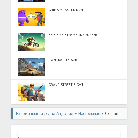
GRIMA MONSTER RUN
BMX BIKE XTREME SKY SURFER
PIXEL BATTLE WAR
GRAND STREET FIGHT
Взломанные игры на Андроид
»
Настольные
» Скачать
Minesweeper-Brain train puzzle (Много денег) на
Андроид