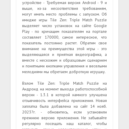
устройстве - Требуемая версия Android - 9 и
выше, из-за несоответствия требованиям,
могут иметь место проблемы с запуском. Об
имидже игры Tile Zen: Triple Match Puzzle
выделяет число установок на сайте Google
Play - по кричащим показателям на портале
составляет 170000, самое интересное, что
показатель постоянно растет. Обратим свое
внимание на преимущества этой игры - это
выделяющаяся и приятная видеографика, а
вместе с несхожим и образцовым сценарием
и понятными кнопками управления и веселыми
мелодиями мы обретаем добротную игрушку.
Взлом Tile Zen: Triple Match Puzzle на
Андроид на момент выхода работоспособной
версии - 1.3.1 в которой намного улучшена
отзывчивость интерфейса приложения. Новая
заплатка была добавлена на сайт 14 нояб.
2023?г. - обновитесь, если установили
прежнюю версию приложения. Не забывайте
регулярно посещать наш каталог, чтобы