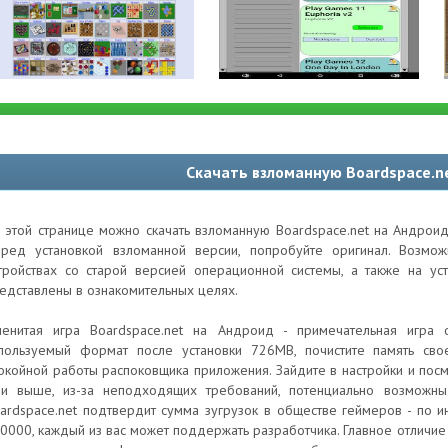
Скачать взломанную Boardspace.n
 этой странице можно скачать взломанную Boardspace.net на Андроид
ред установкой взломанной версии, попробуйте оригинал. Возм
тройствах со старой версией операционной системы, а также на ус
едставлены в ознакомительных целях.
енитая игра Boardspace.net на Андроид - примечательная игра 
пользуемый формат после установки 726MB, почистите память сво
окойной работы распоковщика приложения. Зайдите в настройки и посм
и выше, из-за неподходящих требований, потенциально возможны
ardspace.net подтвердит сумма зугрузок в обществе геймеров - по 
0000, каждый из вас может поддержать разработчика. Главное отличие 