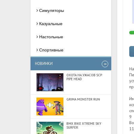
Симуляторы
Казуальные
Настольные
Спортивные
НОВИНКИ
На
Пе
ОХОТА НА УЖАСОВ SCP
PIPE HEAD
ус
пр
Им
GRIMA MONSTER RUN
ис
сп
9 
Bo
BMX BIKE XTREME SKY
SURFER
11