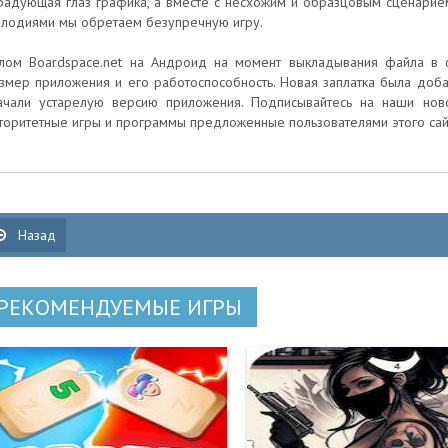
радующая глаз графика, а вместе с несхожим и образцовым сценарие
лодиями мы обретаем безупречную игру.
лом Boardspace.net на Андроид на момент выкладывания файла в о
змер приложения и его работоспособность. Новая заплатка была добавл
ачали устарелую версию приложения. Подписывайтесь на наши ново
торитетные игры и программы предложенные пользователями этого сай
Назад
РЕКОМЕНДУЕМЫЕ ИГРЫ