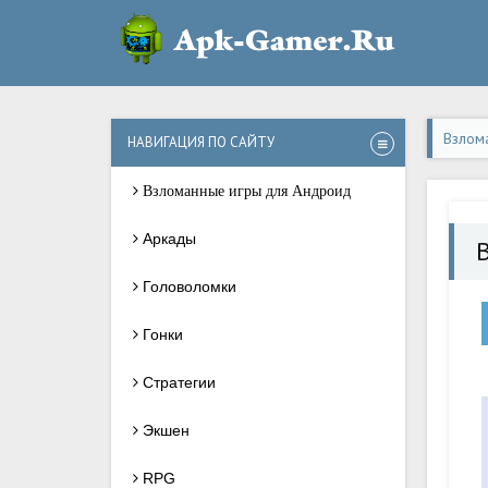
Взлом
НАВИГАЦИЯ ПО САЙТУ
Взломанные игры для Андроид
Аркады
Головоломки
Гонки
Стратегии
Экшен
RPG