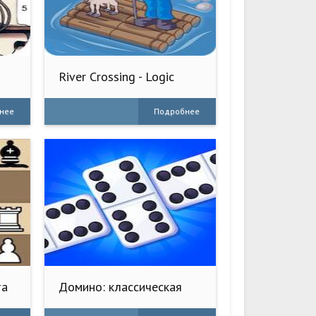
River Crossing - Logic
Puzzles
нее
Подробнее
та
Домино: классическая
игра