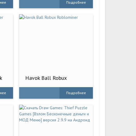
нее
Подробнее
k
Havok Ball Robux
Roblominer
нее
Подробнее