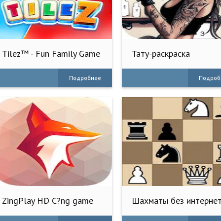
Tilez™ - Fun Family Game
Тату-раскраска
Подробнее
Подроб
ZingPlay HD C?ng game
Шахматы без интерне
gi?i tr?
на двоих