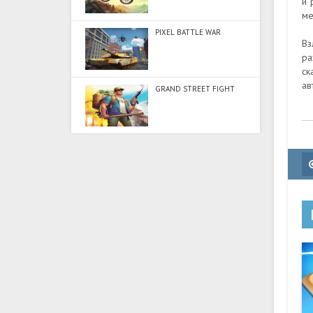
и 
ме
PIXEL BATTLE WAR
Вз
ра
ск
ав
GRAND STREET FIGHT