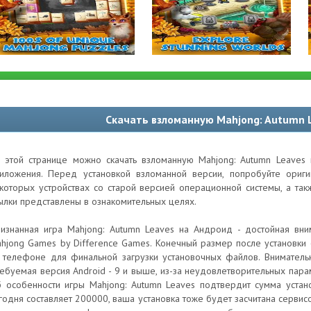
Скачать взломанную Mahjong: Autumn 
 этой странице можно скачать взломанную Mahjong: Autumn Leaves 
иложения. Перед установкой взломанной версии, попробуйте ори
которых устройствах со старой версией операционной системы, а та
ылки представлены в ознакомительных целях.
изнанная игра Mahjong: Autumn Leaves на Андроид - достойная вним
hjong Games by Difference Games. Конечный размер после установки
 телефоне для финальной загрузки установочных файлов. Внимательн
ебуемая версия Android - 9 и выше, из-за неудовлетворительных пара
 особенности игры Mahjong: Autumn Leaves подтвердит сумма устан
годня составляет 200000, ваша установка тоже будет засчитана сервисо