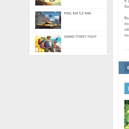
и 
бо
PIXEL BATTLE WAR
Вз
по
об
по
GRAND STREET FIGHT