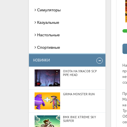
Симуляторы
Казуальные
Настольные
Спортивные
НОВИНКИ
На
пр
ОХОТА НА УЖАСОВ SCP
PIPE HEAD
не
сс
Пр
GRIMA MONSTER RUN
Ma
на
Тр
Об
BMX BIKE XTREME SKY
SURFER
се