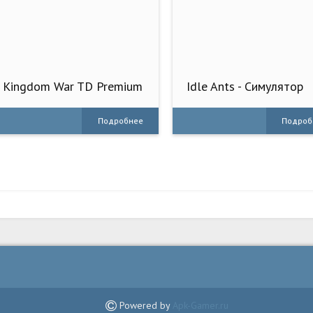
Kingdom War TD Premium
Idle Ants - Симулятор
Offline
Подробнее
Подроб
Powered by
Apk-Gamer.ru