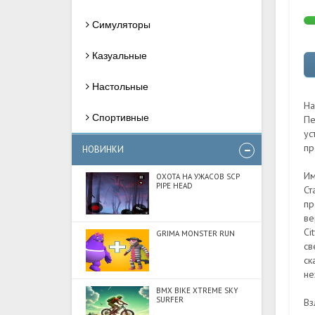
Симуляторы
Казуальные
Настольные
На
Спортивные
Пе
ус
пр
НОВИНКИ
Им
ОХОТА НА УЖАСОВ SCP
PIPE HEAD
Ст
пр
ве
Ci
GRIMA MONSTER RUN
св
ск
не
BMX BIKE XTREME SKY
SURFER
Вз