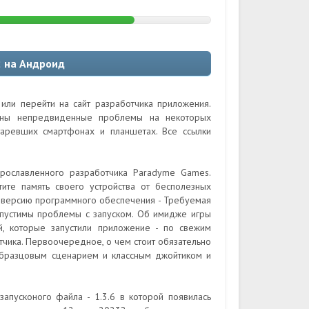
2 на Андроид
или перейти на сайт разработчика приложения.
ожны непредвиденные проблемы на некоторых
таревших смартфонах и планшетах. Все ссылки
прославленного разработчика Paradyme Games.
ите память своего устройства от бесполезных
 версию программного обеспечения - Требуемая
допустимы проблемы с запуском. Об имидже игры
й, которые запустили приложение - по свежим
чика. Первоочередное, о чем стоит обязательно
 образцовым сценарием и классным джойтиком и
апусконого файла - 1.3.6 в которой появилась