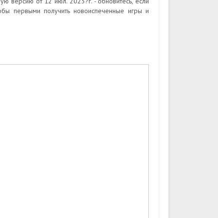
ю версию от 12 июл. 2023?г. - обновитесь, если
тобы первыми получить новоиспеченные игры и