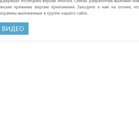
ддержках последних версий Android. Сейчас разработчик выложил нову
писали прежнюю версию приложения. Заходите к нам на огонек, ч
ограммы выложенные в группе нашего сайта.
ВИДЕО