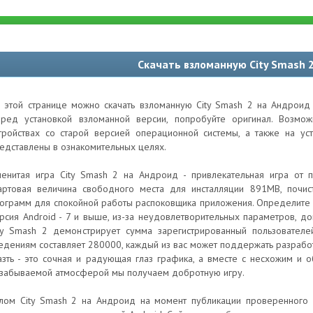
Скачать взломанную City Smash 
 этой странице можно скачать взломанную City Smash 2 на Андроид 
ред установкой взломанной версии, попробуйте оригинал. Возм
тройствах со старой версией операционной системы, а также на ус
едставлены в ознакомительных целях.
енитая игра City Smash 2 на Андроид - привлекательная игра от 
артовая величина свободного места для инсталляции 891MB, почист
ограмм для спокойной работы распоковщика приложения. Определите
рсия Android - 7 и выше, из-за неудовлетворительных параметров, 
ty Smash 2 демонстрирует сумма зарегистрированный пользователе
едениям составляет 280000, каждый из вас может поддержать разработ
азть - это сочная и радующая глаз графика, а вместе с несхожим и
забываемой атмосферой мы получаем добротную игру.
лом City Smash 2 на Андроид на момент публикации проверенного з