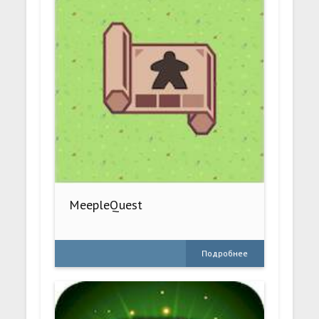
MeepleQuest
Подробнее