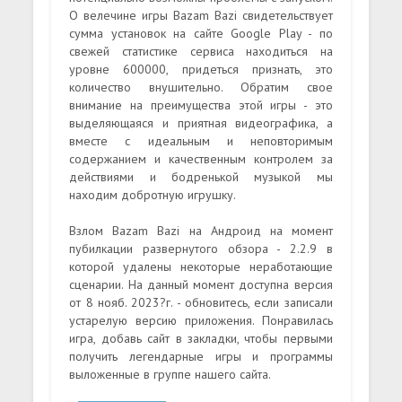
О велечине игры Bazam Bazi свидетельствует
сумма установок на сайте Google Play - по
свежей статистике сервиса находиться на
уровне 600000, придеться признать, это
количество внушительно. Обратим свое
внимание на преимущества этой игры - это
выделяющаяся и приятная видеографика, а
вместе с идеальным и неповторимым
содержанием и качественным контролем за
действиями и бодренькой музыкой мы
находим добротную игрушку.
Взлом Bazam Bazi на Андроид на момент
пубилкации развернутого обзора - 2.2.9 в
которой удалены некоторые неработающие
сценарии. На данный момент доступна версия
от 8 нояб. 2023?г. - обновитесь, если записали
устарелую версию приложения. Понравилась
игра, добавь сайт в закладки, чтобы первыми
получить легендарные игры и программы
выложенные в группе нашего сайта.