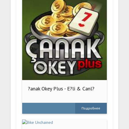
?anak Okey Plus - E?li & Canl?
Подробнее