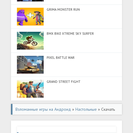
GRIMA MONSTER RUN
BMX BIKE XTREME SKY SURFER
PIXEL BATTLE WAR
GRAND STREET FIGHT
Взломанные игры на Андроид
»
Настольные
» Скачать
Merge block-2048 puzzle game (Много денег) на
Андроид