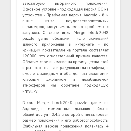
автозагрузки выбранного приложения.
Основное условие - подходящая версия ОС на
устройстве - Требуемая версия Android - 8 и
выше, из-за неудовлетворительных
параметров, могут иметь место проблемы с
запуском. О славе игры Merge block-2048
puzzle game обозначит число скачиваний
данного приложения в интернете - по
кричащим показателям на портале составляет
120000, это основательный признак качества.
Обратим свое внимание на преимущества этой
игры - это сочная и радующая глаз графика, а
вместе с завидным и обалденным сюжетом и
классным джойтиком и незабываемой
атмосферой мы обретаем подходящую
игрушку.
Взлом Merge block-2048 puzzle game на
Андроид на момент выкладывания файла в
общий доступ - 0.4.5 в которой оптимизирован
размер приложения и его работоспособность.
Стабильная версия приложения появилась 4