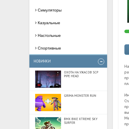
Симуляторы
Казуальные
Настольные
Спортивные
НОВИНКИ
На
ра
ОХОТА НА УЖАСОВ SCP
PIPE HEAD
пр
пл
Им
GRIMA MONSTER RUN
Ст
пр
вы
Me
BMX BIKE XTREME SKY
SURFER
пр