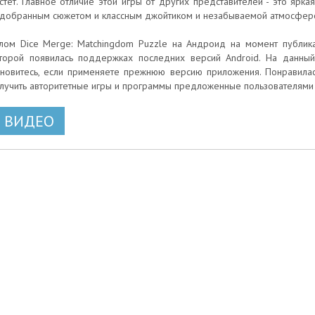
стет. Главное отличие этой игры от других представителей - это ярка
добранным сюжетом и классным джойтиком и незабываемой атмосферо
лом Dice Merge: Matchingdom Puzzle на Андроид на момент публика
торой появилась поддержках последних версий Android. На данный 
новитесь, если применяете прежнюю версию приложения. Понравилась
лучить авторитетные игры и программы предложенные пользователями э
ВИДЕО