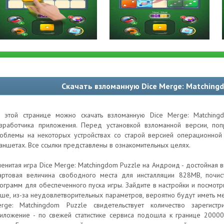
Скачать взломанную Dice Merge: Matching
 этой странице можно скачать взломанную Dice Merge: Matching
зработчика приложения. Перед установкой взломанной версии, по
облемы на некоторых устройствах со старой версией операционной 
аншетах. Все ссылки представлены в ознакомительных целях.
енитая игра Dice Merge: Matchingdom Puzzle на Андроид - достойная в
артовая величина свободного места для инсталляции 828MB, почист
ограмм для обеспеченного пуска игры. Зайдите в настройки и посмотр
ше, из-за неудовлетворительных параметров, вероятно будут иметь ме
rge: Matchingdom Puzzle свидетельствует количество зарегистр
иложение - по свежей статистике сервиса подошла к границе 200000