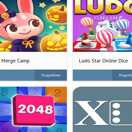
Merge Camp
Ludo Star Online Dice
Game
Подробнее
Подроб