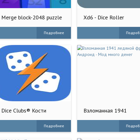
Merge block-2048 puzzle
Xd6 - Dice Roller
game
Подробнее
Подроб
Dice Clubs® Кости
Взломанная 1941
ледяной фронт на
Андроид - Мод много
Подробнее
Подроб
денег