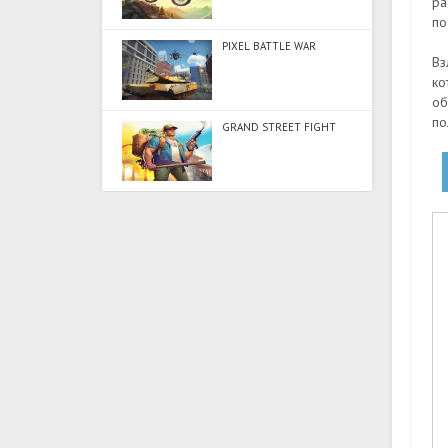
ра
по
PIXEL BATTLE WAR
Вз
ко
об
по
GRAND STREET FIGHT