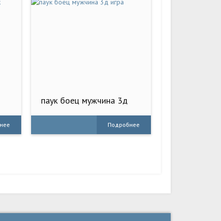
паук боец мужчина 3д
игра
нее
Подробнее