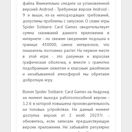
файла. Внимательно следите за установленной
версией Android - Требуемая версия Android -
9 и выше, из-за неподходящих требований,
допустимы проблемы с запуском. О славе игры
Spider Solitaire: Card Games свидетельствует
сумма скачиваний данного приложения в
интернете - по свежим сведениям подошла к
границе 430000, самое интересное, что
показатель постоянно растет. На первом месте
в этой игре - это разумная и взрослая
графическая оболочка, а вместе с грамотно
подобранным сюжетом и классным джойтиком
и незабываемой атмосферой мы обретаем
добротную игру.
Взлом Spider Solitaire: Card Games на Андроид
на момент выхода работоспособной версии -
1.2.6 в которой повышена производительность
на топовых устройствах. На данный момент
доступна версия от 2 нояб. 2023?г. -
обновитесь, если записали предшествующую
версию приложения. Не забывайте регулярно