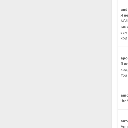
and
Я н
ACA
так 
вам
ход
apo
Я и
ход
You
amo
Что
ant
Это