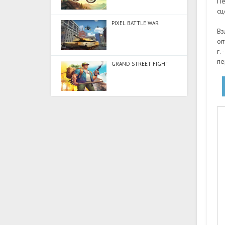
Пе
сц
PIXEL BATTLE WAR
Вз
оп
г.
пе
GRAND STREET FIGHT