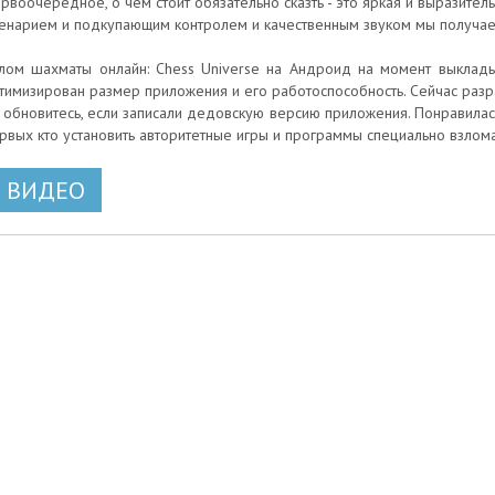
рвоочередное, о чем стоит обязательно сказть - это яркая и выразител
енарием и подкупающим контролем и качественным звуком мы получа
лом шахматы онлайн: Chess Universe на Андроид на момент выклады
тимизирован размер приложения и его работоспособность. Сейчас разр
 - обновитесь, если записали дедовскую версию приложения. Понравилась
рвых кто установить авторитетные игры и программы специально взло
ВИДЕО