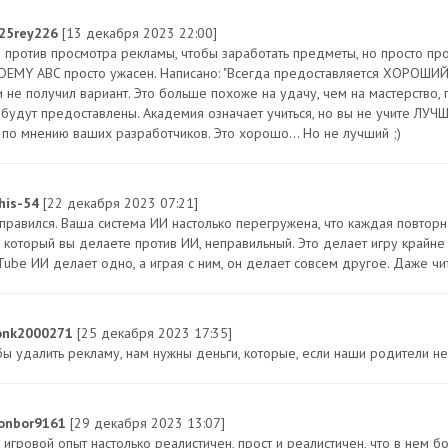
25rey226
[13 декабря 2023 22:00]
е против просмотра рекламы, чтобы заработать предметы, но просто пр
DEMY ABC просто ужасен. Написано: "Всегда предоставляется ХОРОШИЙ ва
и не получил вариант. Это больше похоже на удачу, чем на мастерство, 
 будут предоставлены. Академия означает учиться, но вы не учите ЛУЧ
 по мнению ваших разработчиков. Это хорошо... Но не лучший ;)
his-54
[22 декабря 2023 07:21]
справился. Ваша система ИИ настолько перегружена, что каждая повтор
, который вы делаете против ИИ, неправильный. Это делает игру крайн
Tube ИИ делает одно, а играя с ним, он делает совсем другое. Даже чи
nk2000271
[25 декабря 2023 17:35]
бы удалить рекламу, нам нужны деньги, которые, если наши родители не
onbor9161
[29 декабря 2023 13:07]
т игровой опыт настолько реалистичен, прост и реалистичен, что в нем 