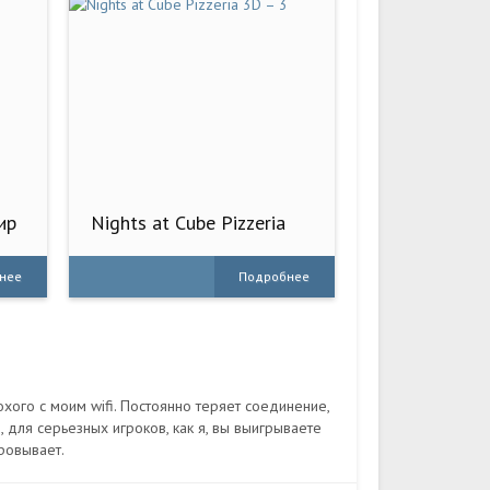
ир
Nights at Cube Pizzeria
3D – 3
нее
Подробнее
охого с моим wifi. Постоянно теряет соединение,
 для серьезных игроков, как я, вы выигрываете
ровывает.