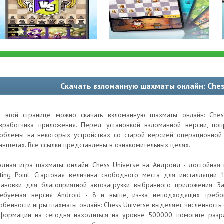
Скачать взломанную шахматы онлайн: Ches
 этой странице можно скачать взломанную шахматы онлайн: Ches
зработчика приложения. Перед установкой взломанной версии, по
облемы на некоторых устройствах со старой версией операционной 
аншетах. Все ссылки представлены в ознакомительных целях.
дная игра шахматы онлайн: Chess Universe на Андроид - достойная 
lting Point. Стартовая величина свободного места для инсталляци
тановки для благоприятной автозагрузки выбранного приложения. З
ебуемая версия Android - 8 и выше, из-за неподходящих требо
обенности игры шахматы онлайн: Chess Universe выделяет численность 
формации на сегодня находиться на уровне 500000, помогите разра