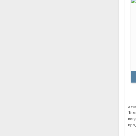
art
Тол
ког
про