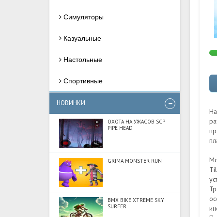
Симуляторы
Казуальные
Настольные
Спортивные
НОВИНКИ
На
ра
ОХОТА НА УЖАСОВ SCP
PIPE HEAD
пр
пл
Мо
GRIMA MONSTER RUN
Ti
ус
Тр
ос
BMX BIKE XTREME SKY
SURFER
ин