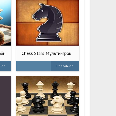
айн
Chess Stars Мультиигрок
Онлайн
нее
Подробнее