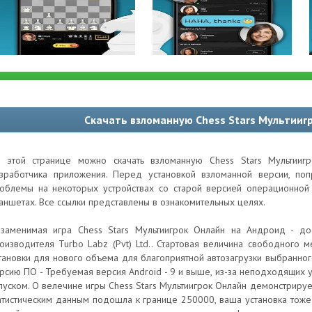
Скачать взломанную Chess Stars Мультииг
 этой странице можно скачать взломанную Chess Stars Мультииг
зработчика приложения. Перед установкой взломанной версии, по
облемы на некоторых устройствах со старой версией операционной 
аншетах. Все ссылки представлены в ознакомительных целях.
заменимая игра Chess Stars Мультиигрок Онлайн на Андроид - до
оизводителя Turbo Labz (Pvt) Ltd.. Стартовая величина свободного 
тановки для нового объема для благоприятной автозагрузки выбранног
рсию ПО - Требуемая версия Android - 9 и выше, из-за неподходящих 
пуском. О велечине игры Chess Stars Мультиигрок Онлайн демонстрируе
атистическим данным подошла к границе 250000, ваша установка тоже 