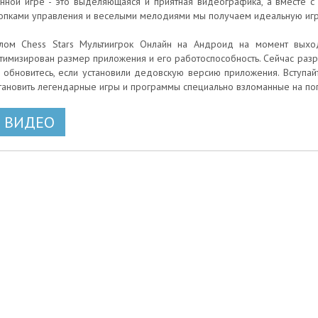
нной игре - это выделяющаяся и приятная видеографика, а вместе 
опками управления и веселыми мелодиями мы получаем идеальную игр
лом Chess Stars Мультиигрок Онлайн на Андроид на момент выход
тимизирован размер приложения и его работоспособность. Сейчас разр
 - обновитесь, если установили дедовскую версию приложения. Вступа
тановить легендарные игры и программы специально взломанные на п
ВИДЕО