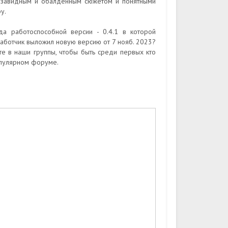
с завидным и обалденным сюжетом и понятными
у.
а работоспособной версии - 0.4.1 в которой
аботчик выложил новую версию от 7 нояб. 2023?
йте в наши группы, чтобы быть среди первых кто
опулярном форуме.