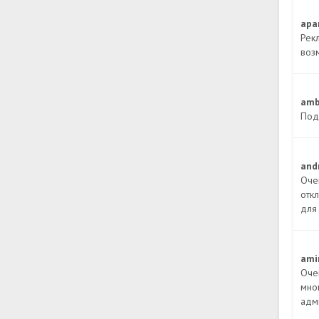
apa
Рек
воз
amb
Под
and
Оче
отк
для
ami
Оче
мно
адм