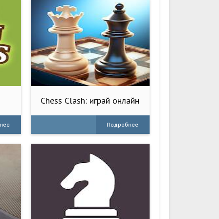
Chess Clash: играй онлайн
нее
Подробнее