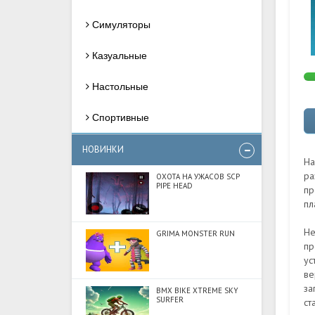
Симуляторы
Казуальные
Настольные
Спортивные
НОВИНКИ
На
ра
ОХОТА НА УЖАСОВ SCP
PIPE HEAD
пр
пл
Не
GRIMA MONSTER RUN
пр
ус
ве
за
BMX BIKE XTREME SKY
SURFER
ст