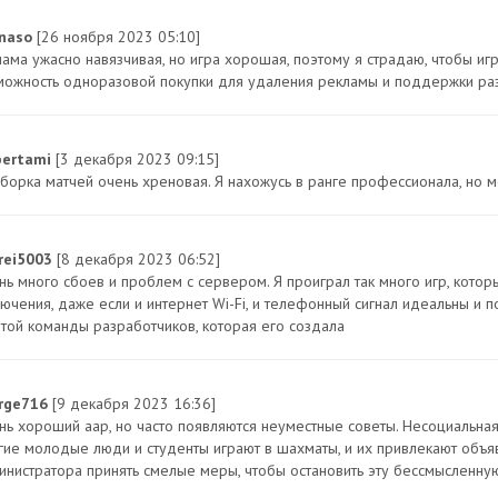
naso
[26 ноября 2023 05:10]
лама ужасно навязчивая, но игра хорошая, поэтому я страдаю, чтобы игр
можность одноразовой покупки для удаления рекламы и поддержки разр
ertami
[3 декабря 2023 09:15]
борка матчей очень хреновая. Я нахожусь в ранге профессионала, но м
rei5003
[8 декабря 2023 06:52]
нь много сбоев и проблем с сервером. Я проиграл так много игр, котор
лючения, даже если и интернет Wi-Fi, и телефонный сигнал идеальны и
 той команды разработчиков, которая его создала
rge716
[9 декабря 2023 16:36]
нь хороший aap, но часто появляются неуместные советы. Несоциальна
гие молодые люди и студенты играют в шахматы, и их привлекают объяв
инистратора принять смелые меры, чтобы остановить эту бессмысленну