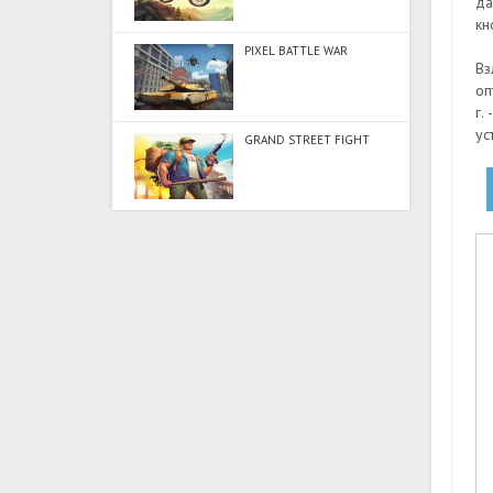
да
кн
PIXEL BATTLE WAR
Вз
оп
г.
ус
GRAND STREET FIGHT