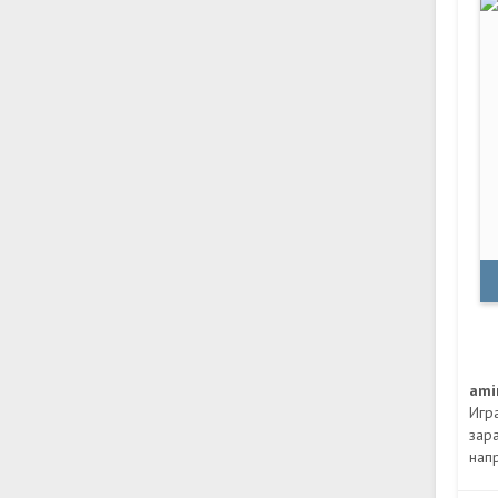
ami
Игр
зар
напр