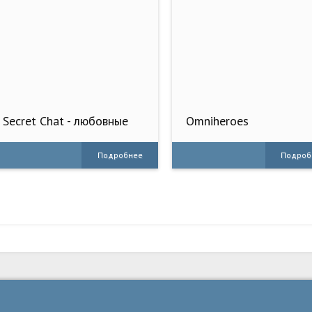
Secret Chat - любовные
Omniheroes
истории
Подробнее
Подроб