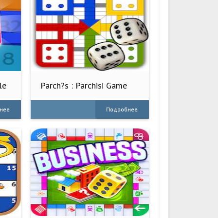
le
Parch?s : Parchisi Game
2022
нее
Подробнее