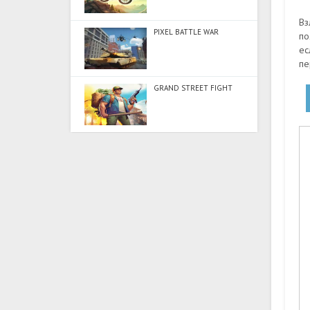
Вз
PIXEL BATTLE WAR
по
ес
пе
GRAND STREET FIGHT