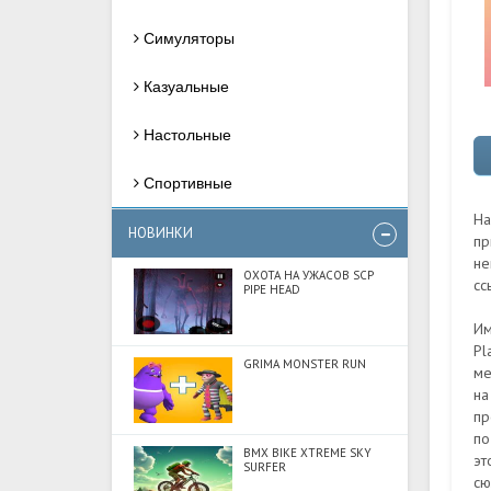
Симуляторы
Казуальные
Настольные
Спортивные
На
НОВИНКИ
пр
не
ОХОТА НА УЖАСОВ SCP
сс
PIPE HEAD
Им
Pl
GRIMA MONSTER RUN
ме
на
пр
по
BMX BIKE XTREME SKY
эт
SURFER
сю