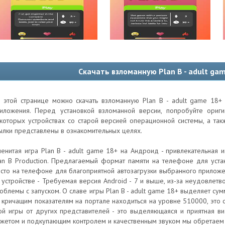
Скачать взломанную Plan B - adult ga
 этой странице можно скачать взломанную Plan B - adult game 18+
иложения. Перед установкой взломанной версии, попробуйте ори
которых устройствах со старой версией операционной системы, а та
ылки представлены в ознакомительных целях.
енитая игра Plan B - adult game 18+ на Андроид - привлекательная 
an B Production. Предлагаемый формат памяти на телефоне для уст
сто на телефоне для благоприятной автозагрузки выбранного прилож
 устройстве - Требуемая версия Android - 7 и выше, из-за неудовлет
облемы с запуском. О славе игры Plan B - adult game 18+ выделяет су
 кричащим показателям на портале находиться на уровне 510000, это о
ой игры от других представителей - это выделяющаяся и приятная в
жетом и подкупающим контролем и качественным звуком мы обретаем 